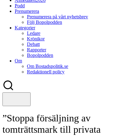
Almedalen2026
Podd
Prenumerera
Prenumerera på vårt nyhetsbrev
Följ Bopolpodden
Kategorier
Ledare
Krönikor
Debatt
Rapporter
Bopolpodden
Om
Om Bostadspolitik.se
Redaktionell policy
”Stoppa försäljning av
tomträttsmark till privata