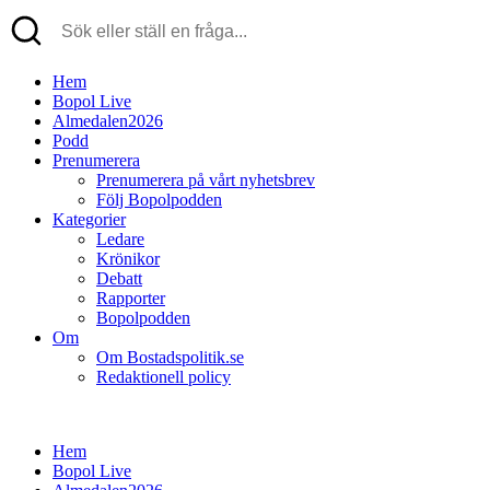
Hem
Bopol Live
Almedalen2026
Podd
Prenumerera
Prenumerera på vårt nyhetsbrev
Följ Bopolpodden
Kategorier
Ledare
Krönikor
Debatt
Rapporter
Bopolpodden
Om
Om Bostadspolitik.se
Redaktionell policy
Hem
Bopol Live