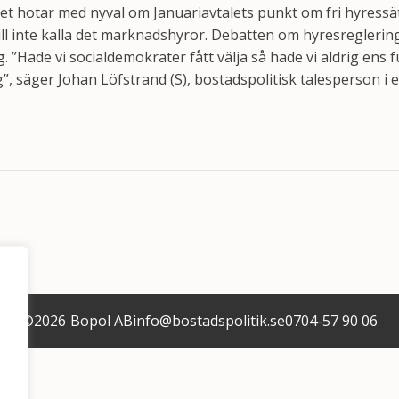
t hotar med nyval om Januariavtalets punkt om fri hyressätt
ll inte kalla det marknadshyror. Debatten om hyresreglerin
. ”Hade vi socialdemokrater fått välja så hade vi aldrig ens
”, säger Johan Löfstrand (S), bostadspolitisk talesperson i en
©
2026
Bopol AB
info@bostadspolitik.se
0704-57 90 06