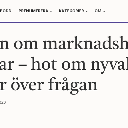
PODD
PRENUMERERA
KATEGORIER
OM
en om marknadsh
ar – hot om nyva
r över frågan
020