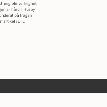
ning blir verklighet.
gen är hård. I Husby
 funderat på frågan
 artikel i ETC.