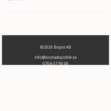
©
2026
Bopol AB
info@bostadspolitik.se
0704-57 90 06