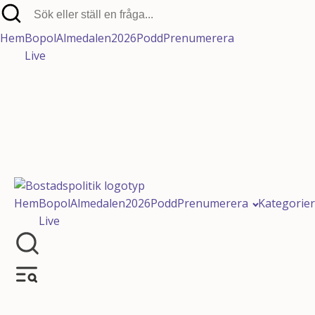
Hem
Bopol
Almedalen2026
Podd
Prenumerera
Live
Prenumerera på vårt nyhets
Hem
Bopol
Almedalen2026
Podd
Prenumerera
Kategorier
Följ Bopolpodden
Live