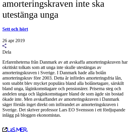
amorteringskraven inte ska
utestänga unga
Sett och hört
26 apr 2019
Dela
Erfarenheterna från Danmark av att avskaffa amorteringskraven har
okritiskt tolkats som att unga inte skulle utestängas av
amorteringskraven i Sverige. I Danmark hade alla bolån
amorteringskrav före 2003. Detta år infördes amorteringsfria lån,
som snabbt blev mycket populära bland alla bolånetagare, särskilt
bland unga, låginkomsttagare och pensionärer. Priserna steg och
andelen unga och låginkomsttagare bland de som ägde sin bostad
ökade inte. Men avskaffandet av amorteringskraven i Danmark
säger förstås inget direkt om införandet av amorteringskraven i
Sverige. Det skriver professor Lars EO Svensson i ett fördjupande
inlägg på bloggen ekonomistas.
Läs mer.