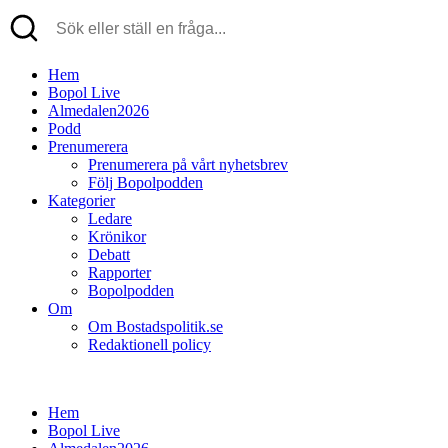
Hem
Bopol Live
Almedalen2026
Podd
Prenumerera
Prenumerera på vårt nyhetsbrev
Följ Bopolpodden
Kategorier
Ledare
Krönikor
Debatt
Rapporter
Bopolpodden
Om
Om Bostadspolitik.se
Redaktionell policy
Hem
Bopol Live