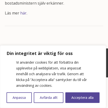
bostadsministern själv erkänner.
Läs mer
här
.
Din integritet är viktig för oss
©
2026
Bopol AB
Vi använder cookies för att förbättra din
info@bostadspolitik.se
upplevelse på webbplatsen, visa anpassat
0704-57 90 06
innehåll och analysera vår trafik. Genom att
klicka på ”Acceptera alla” samtycker du till vår
användning av cookies.
Anpassa
Avfärda allt
Acceptera alla