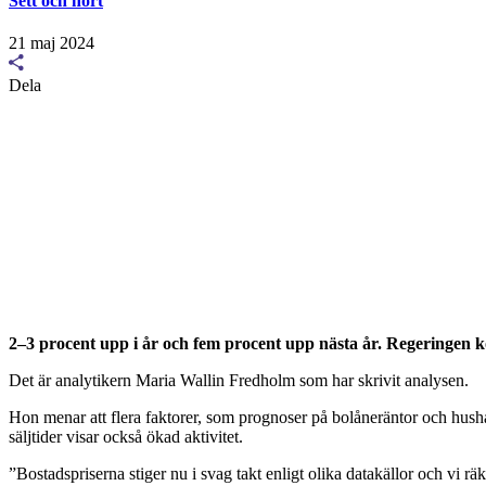
Sett och hört
21 maj 2024
Dela
2–3 procent upp i år och fem procent upp nästa år. Regeringen k
Det är analytikern Maria Wallin Fredholm som har skrivit analysen.
Hon menar att flera faktorer, som prognoser på bolåneräntor och hushål
säljtider visar också ökad aktivitet.
”Bostadspriserna stiger nu i svag takt enligt olika datakällor och vi räk