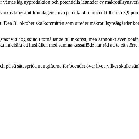
 väntas låg nyproduktion och potentiella lättnader av makrotillsynsver
nkas långsamt från dagens nivå på cirka 4,5 procent till cirka 3,9 procen
höst. Den 31 oktober ska kommittén som utreder makrotillsynsåtgärder
stakt vid hög skuld i förhållande till inkomst, men sannolikt även bolån
lika innebära att hushållen med samma kassaflöde har råd att ta ett större
h på så sätt sprida ut utgifterna för boendet över livet, vilket skulle sä