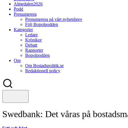
Almedalen2026
Podd
Prenumerera
Prenumerera på vårt nyhetsbrev
Följ Bopolpodden
Kategorier
Ledare
Krönikor
Debatt
Rapporter
Bopolpodden
Om
Om Bostadspolitik.se
Redaktionell policy
Swedbank: Det våras på bostads