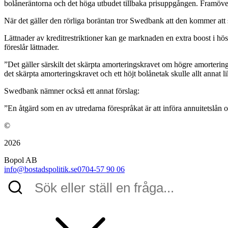
bolåneräntorna och det höga utbudet tillbaka prisuppgången. Framöver
När det gäller den rörliga boräntan tror Swedbank att den kommer att sä
Lättnader av kreditrestriktioner kan ge marknaden en extra boost i 
föreslår lättnader.
”Det gäller särskilt det skärpta amorteringskravet om högre amortering
det skärpta amorteringskravet och ett höjt bolånetak skulle allt annat 
Swedbank nämner också ett annat förslag:
”En åtgärd som en av utredarna förespråkat är att införa annuitetslån oc
©
2026
Bopol AB
info@bostadspolitik.se
0704-57 90 06