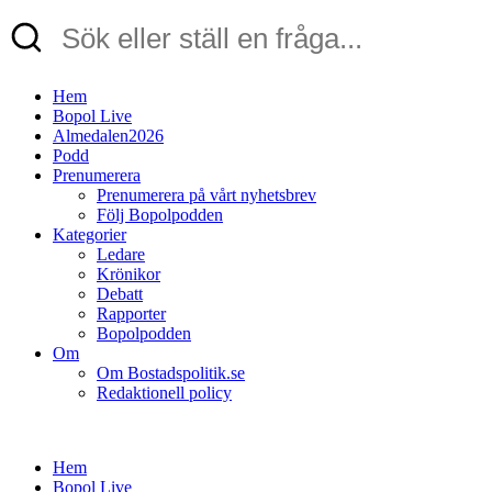
Hem
Bopol Live
Almedalen2026
Podd
Prenumerera
Prenumerera på vårt nyhetsbrev
Följ Bopolpodden
Kategorier
Ledare
Krönikor
Debatt
Rapporter
Bopolpodden
Om
Om Bostadspolitik.se
Redaktionell policy
Hem
Bopol Live