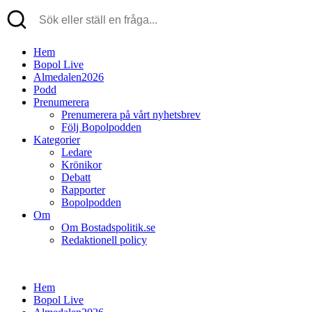
Hem
Bopol Live
Almedalen2026
Podd
Prenumerera
Prenumerera på vårt nyhetsbrev
Följ Bopolpodden
Kategorier
Ledare
Krönikor
Debatt
Rapporter
Bopolpodden
Om
Om Bostadspolitik.se
Redaktionell policy
Hem
Bopol Live