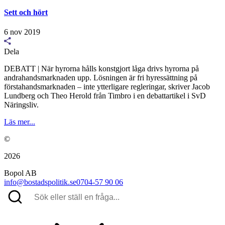
Sett och hört
6 nov 2019
Dela
DEBATT | När hyrorna hålls konstgjort låga drivs hyrorna på
andrahandsmarknaden upp. Lösningen är fri hyressättning på
förstahandsmarknaden – inte ytterligare regleringar, skriver Jacob
Lundberg och Theo Herold från Timbro i en debattartikel i SvD
Näringsliv.
Läs mer...
©
2026
Bopol AB
info@bostadspolitik.se
0704-57 90 06