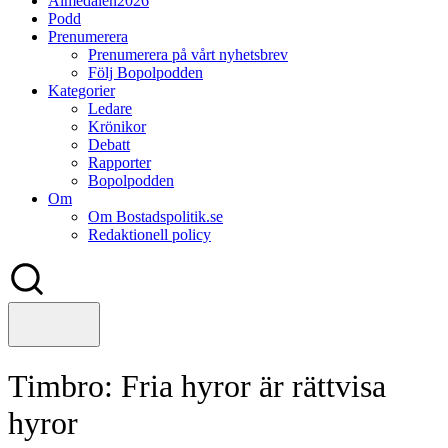
Almedalen2026
Podd
Prenumerera
Prenumerera på vårt nyhetsbrev
Följ Bopolpodden
Kategorier
Ledare
Krönikor
Debatt
Rapporter
Bopolpodden
Om
Om Bostadspolitik.se
Redaktionell policy
Timbro: Fria hyror är rättvisa
hyror