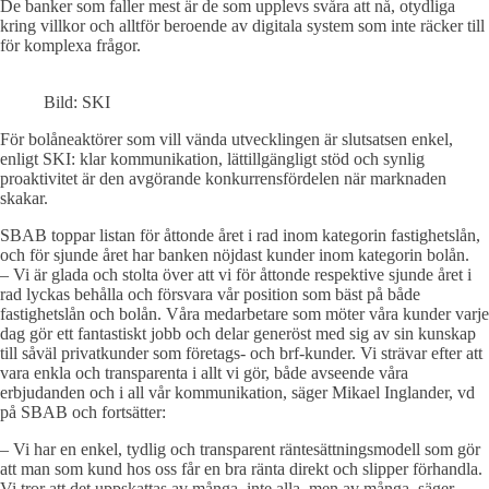
De banker som faller mest är de som upplevs svåra att nå, otydliga
kring villkor och alltför beroende av digitala system som inte räcker till
för komplexa frågor.
Bild: SKI
För bolåneaktörer som vill vända utvecklingen är slutsatsen enkel,
enligt SKI: klar kommunikation, lättillgängligt stöd och synlig
proaktivitet är den avgörande konkurrensfördelen när marknaden
skakar.
SBAB toppar listan för åttonde året i rad inom kategorin fastighetslån,
och för sjunde året har banken nöjdast kunder inom kategorin bolån.
– Vi är glada och stolta över att vi för åttonde respektive sjunde året i
rad lyckas behålla och försvara vår position som bäst på både
fastighetslån och bolån. Våra medarbetare som möter våra kunder varje
dag gör ett fantastiskt jobb och delar generöst med sig av sin kunskap
till såväl privatkunder som företags- och brf-kunder. Vi strävar efter att
vara enkla och transparenta i allt vi gör, både avseende våra
erbjudanden och i all vår kommunikation, säger Mikael Inglander, vd
på SBAB och fortsätter:
– Vi har en enkel, tydlig och transparent räntesättningsmodell som gör
att man som kund hos oss får en bra ränta direkt och slipper förhandla.
Vi tror att det uppskattas av många, inte alla, men av många, säger