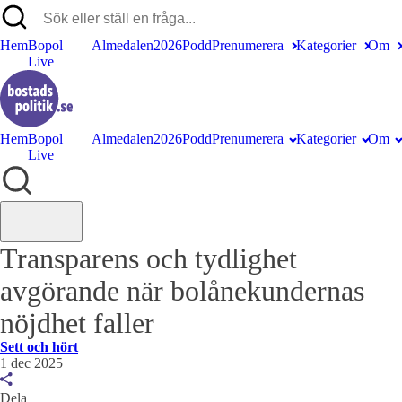
Hem
Bopol
Almedalen2026
Podd
Prenumerera
Kategorier
Om
Live
Hem
Bopol
Almedalen2026
Podd
Prenumerera
Kategorier
Om
Live
Transparens och tydlighet
avgörande när bolånekundernas
nöjdhet faller
Sett och hört
1 dec 2025
Dela