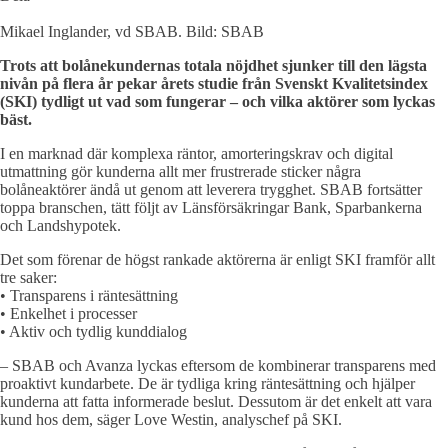
Mikael Inglander, vd SBAB. Bild: SBAB
Trots att bolånekundernas totala nöjdhet sjunker till den lägsta
nivån på flera år pekar årets studie från Svenskt Kvalitetsindex
(SKI) tydligt ut vad som fungerar – och vilka aktörer som lyckas
bäst.
I en marknad där komplexa räntor, amorteringskrav och digital
utmattning gör kunderna allt mer frustrerade sticker några
bolåneaktörer ändå ut genom att leverera trygghet. SBAB fortsätter
toppa branschen, tätt följt av Länsförsäkringar Bank, Sparbankerna
och Landshypotek.
Det som förenar de högst rankade aktörerna är enligt SKI framför allt
tre saker:
• Transparens i räntesättning
• Enkelhet i processer
• Aktiv och tydlig kunddialog
– SBAB och Avanza lyckas eftersom de kombinerar transparens med
proaktivt kundarbete. De är tydliga kring räntesättning och hjälper
kunderna att fatta informerade beslut. Dessutom är det enkelt att vara
kund hos dem, säger Love Westin, analyschef på SKI.