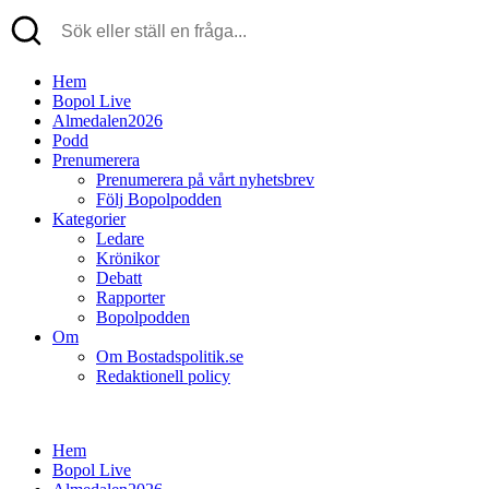
Hem
Bopol Live
Almedalen2026
Podd
Prenumerera
Prenumerera på vårt nyhetsbrev
Följ Bopolpodden
Kategorier
Ledare
Krönikor
Debatt
Rapporter
Bopolpodden
Om
Om Bostadspolitik.se
Redaktionell policy
Hem
Bopol Live