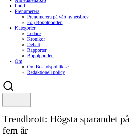
Almedalen2026
Podd
Prenumerera
Prenumerera på vårt nyhetsbrev
Följ Bopolpodden
Kategorier
Ledare
Krönikor
Debatt
Rapporter
Bopolpodden
Om
Om Bostadspolitik.se
Redaktionell policy
Trendbrott: Högsta sparandet på
fem år