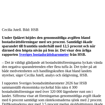
Cecilia Jutell. Bild: HSB
Under fjolåret höjdes den genomsnittliga avgiften bland
bostadsrättsföreningar med sex procent. Samtidigt ökade
sparandet till framtida underhåll med 12,5 procent och når
därmed den högsta nivån på fem år. Det visar den årliga
rapporten
Sveriges bostadsrättsbarometer
från HSB.
– Det är väldigt glädjande att bostadsrättsföreningarna lyckats vända
den negativa sparandetrenden efter flera tuffa år. Det tyder på att
både medvetenheten och handlingskraften ökat bland landets
styrelser, säger Cecilia Jutell, analys och rådgivning, HSB.
I rapporten Sveriges bostadsrättsbarometer 2026 har HSB
sammanställt ekonomiska nyckeltal från nära 4 300
bostadsrättsföreningar med över 320 000 lägenheter runt om i
landet. Siffrorna visar att föreningarnas genomsnittliga avgift ökade
med 6 procent samtidigt som räntekostnaderna sjönk med 2 procent.
Driftkostnaderna steg med 3,5 procent medan skuldsättningen ökade