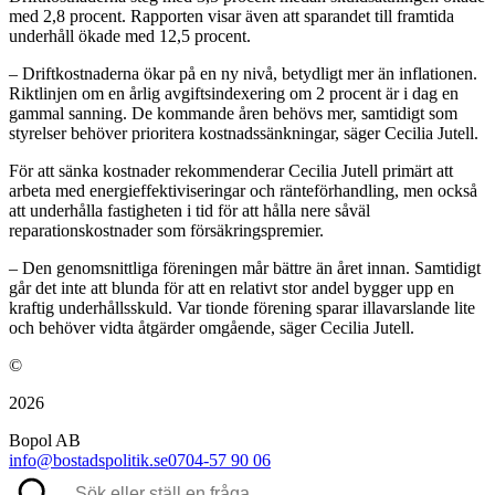
med 2,8 procent. Rapporten visar även att sparandet till framtida
underhåll ökade med 12,5 procent.
– Driftkostnaderna ökar på en ny nivå, betydligt mer än inflationen.
Riktlinjen om en årlig avgiftsindexering om 2 procent är i dag en
gammal sanning. De kommande åren behövs mer, samtidigt som
styrelser behöver prioritera kostnadssänkningar, säger Cecilia Jutell.
För att sänka kostnader rekommenderar Cecilia Jutell primärt att
arbeta med energieffektiviseringar och ränteförhandling, men också
att underhålla fastigheten i tid för att hålla nere såväl
reparationskostnader som försäkringspremier.
– Den genomsnittliga föreningen mår bättre än året innan. Samtidigt
går det inte att blunda för att en relativt stor andel bygger upp en
kraftig underhållsskuld. Var tionde förening sparar illavarslande lite
och behöver vidta åtgärder omgående, säger Cecilia Jutell.
©
2026
Bopol AB
info@bostadspolitik.se
0704-57 90 06