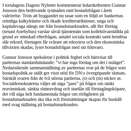
I torsdagens Dagens Nyheter kommenterar ledarskribenten Gunnar
Jonsson den bedövande tystnaden runt bostadsfrågan i årets
valrörelse. Trots att byggandet nu rasar som en följd av bankernas
orimliga kalkylräntor och ökade kreditrestriktioner, unga och
kapitalsvaga stängs ute från bostadsmarknaden, allt fler företag
(senast Anebyhus) varslar såväl tjänstemän som kollektivanställda på
grund av minskad efterfrågan, antalet sociala kontrakt samt hemlösa
slår rekord, företagen får svårare att rekrytera och den ekonomiska
tillväxten skadas, lyser bostadsfrågan med sin frånvaro.
Gunnar Jonsson spekulerar i politisk feghet och hänvisar till
partiernas standarduttalande: ”vi har inga förslag om det i nuläget”.
Nedanstående sammanställning av partiernas svar på de frågor som
bostadspolitik.se ställt ger visst stöd för DN:s övergripande slutsats.
Särskilt svaren från de två största partierna, (s) och (m) sticker ut.
Socialdemokraterna väljer att säga ”pass” på frågor om sänkt
reavinstskatt, sänkta ränteavdrag och startlån till förstagångsköpare,
det vill säga helt fundamentala frågor om rörligheten på
bostadsmarknaden ska öka och förutsättningar skapas för hushåll
med svag ställning på bostadsmarknaden.