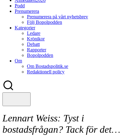
Almedalen2026
Podd
Prenumerera
Prenumerera på vårt nyhetsbrev
Följ Bopolpodden
Kategorier
Ledare
Krönikor
Debatt
Rapporter
Bopolpodden
Om
Om Bostadspolitik.se
Redaktionell policy
Lennart Weiss:
Tyst i
bostadsfrågan? Tack för det…