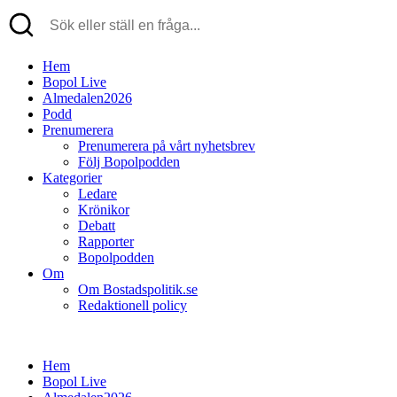
Hem
Bopol Live
Almedalen2026
Podd
Prenumerera
Prenumerera på vårt nyhetsbrev
Följ Bopolpodden
Kategorier
Ledare
Krönikor
Debatt
Rapporter
Bopolpodden
Om
Om Bostadspolitik.se
Redaktionell policy
Hem
Bopol Live