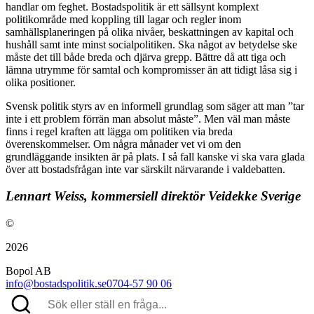
handlar om feghet. Bostadspolitik är ett sällsynt komplext
politikområde med koppling till lagar och regler inom
samhällsplaneringen på olika nivåer, beskattningen av kapital och
hushåll samt inte minst socialpolitiken. Ska något av betydelse ske
måste det till både breda och djärva grepp. Bättre då att tiga och
lämna utrymme för samtal och kompromisser än att tidigt låsa sig i
olika positioner.
Svensk politik styrs av en informell grundlag som säger att man ”tar
inte i ett problem förrän man absolut måste”. Men väl man måste
finns i regel kraften att lägga om politiken via breda
överenskommelser. Om några månader vet vi om den
grundläggande insikten är på plats. I så fall kanske vi ska vara glada
över att bostadsfrågan inte var särskilt närvarande i valdebatten.
Lennart Weiss, kommersiell direktör Veidekke Sverige
©
2026
Bopol AB
info@bostadspolitik.se
0704-57 90 06