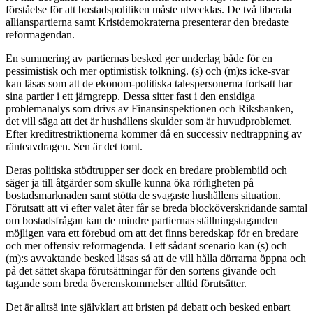
förståelse för att bostadspolitiken måste utvecklas. De två liberala
allianspartierna samt Kristdemokraterna presenterar den bredaste
reformagendan.
En summering av partiernas besked ger underlag både för en
pessimistisk och mer optimistisk tolkning. (s) och (m):s icke-svar
kan läsas som att de ekonom-politiska talespersonerna fortsatt har
sina partier i ett järngrepp. Dessa sitter fast i den ensidiga
problemanalys som drivs av Finansinspektionen och Riksbanken,
det vill säga att det är hushållens skulder som är huvudproblemet.
Efter kreditrestriktionerna kommer då en successiv nedtrappning av
ränteavdragen. Sen är det tomt.
Deras politiska stödtrupper ser dock en bredare problembild och
säger ja till åtgärder som skulle kunna öka rörligheten på
bostadsmarknaden samt stötta de svagaste hushållens situation.
Förutsatt att vi efter valet åter får se breda blocköverskridande samtal
om bostadsfrågan kan de mindre partiernas ställningstaganden
möjligen vara ett förebud om att det finns beredskap för en bredare
och mer offensiv reformagenda. I ett sådant scenario kan (s) och
(m):s avvaktande besked läsas så att de vill hålla dörrarna öppna och
på det sättet skapa förutsättningar för den sortens givande och
tagande som breda överenskommelser alltid förutsätter.
Det är alltså inte självklart att bristen på debatt och besked enbart