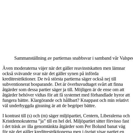
Sammanställning av partiernas snabbsvar i samband vår Valspeci
Även moderaterna väjer när det gäller reavinstskatten men lämnar
också svävande svar när det gäller synen på införda
kreditrestriktioner. De två största partierna säger också nej till
subventionerat bosparande. Det är överhuvudtaget svårt att finna
åtgärder som dessa partier säger ja till. Möjligen är de ense om att
åtgärder behöver vidtas för att få systemet med förhandlade hyror att
fungera bättre. Klargörande och hållbart? Knappast och min relativt
väl underbyggda gissning är att de begriper bättre.
I kontrast till (s) och (m) säger miljöpartiet, Centern, Liberalerna och
Kristdemokraterna ”ja” till en hel del. Miljöpartiet sitter förvisso fast
i det träsk av illa genomtänkta åtgärder som Per Bolund banat väg
för när det gäller kreditrestriktionerna men i övrigt visar partiet en