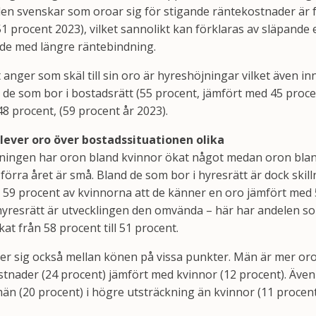
en svenskar som oroar sig för stigande räntekostnader är f
 procent 2023), vilket sannolikt kan förklaras av släpande 
de med längre räntebindning.
anger som skäl till sin oro är hyreshöjningar vilket även in
de som bor i bostadsrätt (55 procent, jämfört med 45 procent
48 procent, (59 procent år 2023).
lever oro över bostadssituationen olika
ökningen har oron bland kvinnor ökat något medan oron blan
förra året är små. Bland de som bor i hyresrätt är dock ski
 59 procent av kvinnorna att de känner en oro jämfört med 
yresrätt är utvecklingen den omvända – här har andelen s
t från 58 procent till 51 procent.
ljer sig också mellan könen på vissa punkter. Män är mer or
tnader (24 procent) jämfört med kvinnor (12 procent). Äve
än (20 procent) i högre utsträckning än kvinnor (11 procent