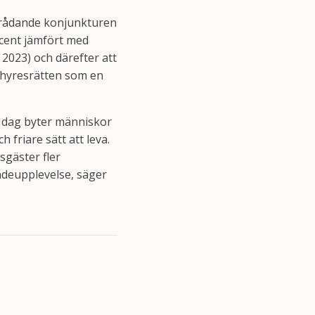
en rådande konjunkturen
ocent jämfört med
 2023) och därefter att
 hyresrätten som en
. Idag byter människor
 friare sätt att leva.
sgäster fler
ndeupplevelse, säger