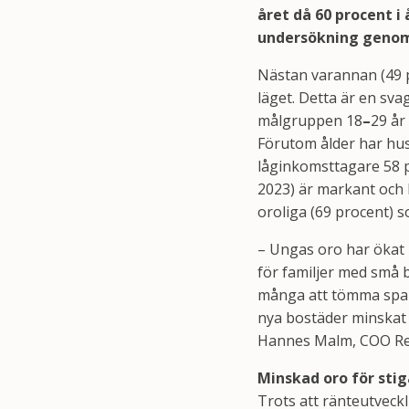
året då 60 procent i
undersökning genom
Nästan varannan (49 p
läget. Detta är en sv
målgruppen 18
–
29 år
Förutom ålder har hus
låginkomsttagare 58 p
2023) är markant och 
oroliga (69 procent) 
– Ungas oro har ökat k
för familjer med små 
många att tömma spar
nya bostäder minskat 
Hannes Malm, COO Re
Minskad oro för sti
Trots att ränteutveckl