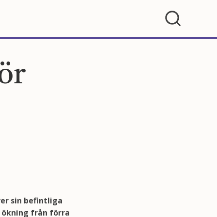
ör
r sin befintliga
 ökning från förra