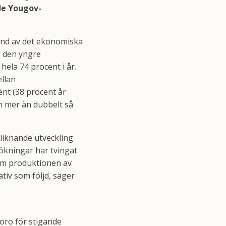
nde Yougov-
und av det ekonomiska
d den yngre
hela 74 procent i år.
llan
nt (38 procent år
n mer än dubbelt så
 liknande utveckling
sökningar har tvingat
om produktionen av
tiv som följd, säger
 oro för stigande