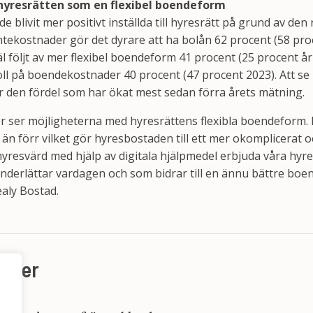
 i hyresrätten som en flexibel boendeform
e blivit mer positivt inställda till hyresrätt på grund av d
ntekostnader gör det dyrare att ha bolån 62 procent (58 pr
 följt av mer flexibel boendeform 41 procent (25 procent år
ll på boendekostnader 40 procent (47 procent 2023). Att se
r den fördel som har ökat mest sedan förra årets mätning.
fler ser möjligheterna med hyresrättens flexibla boendeform
 än förr vilket gör hyresbostaden till ett mer okomplicerat och
yresvärd med hjälp av digitala hjälpmedel erbjuda våra hyre
derlättar vardagen och som bidrar till en ännu bättre boe
aly Bostad.
heter