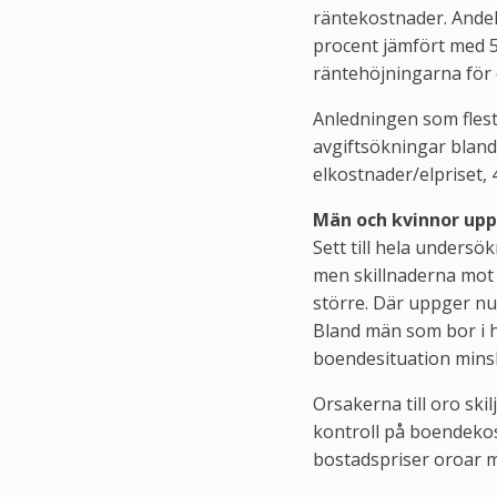
räntekostnader. Andel
procent jämfört med 51
räntehöjningarna för 
Anledningen som flest 
avgiftsökningar bland 
elkostnader/elpriset, 
Män och kvinnor upp
Sett till hela unders
men skillnaderna mot 
större. Där uppger nu
Bland män som bor i h
boendesituation minska
Orsakerna till oro ski
kontroll på boendekos
bostadspriser oroar m