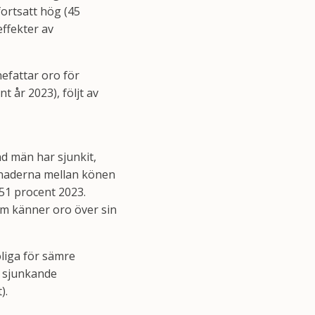
ortsatt hög (45
effekter av
nefattar oro för
 år 2023), följt av
d män har sjunkit,
llnaderna mellan könen
51 procent 2023.
om känner oro över sin
oliga för sämre
n sjunkande
).