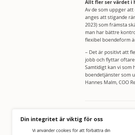
Allt fler ser värdet
Av de som uppger att d
anges att stigande rä
2023) som främsta skäl
man har bättre kontro
flexibel boendeform ä
– Det är positivt att 
jobb och flyttar oftare
Samtidigt kan vi som h
boendetjänster som un
Hannes Malm, COO Re
Relaterade ny
Din integritet är viktig för oss
Vi använder cookies för att förbättra din