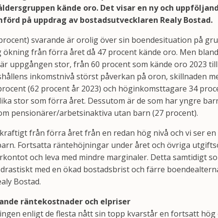
 åldersgruppen kände oro. Det visar en ny och uppfölja
förd på uppdrag av bostadsutvecklaren Realy Bostad.
rocent) svarande är orolig över sin boendesituation på gr
ag ökning från förra året då 47 procent kände oro. Men blan
 är uppgången stor, från 60 procent som kände oro 2023 till 
hållens inkomstnivå störst påverkan på oron, skillnaden me
rocent (62 procent år 2023) och höginkomsttagare 34 proce
lika stor som förra året. Dessutom är de som har yngre bar
som pensionärer/arbetsinaktiva utan barn (27 procent).
raftigt från förra året från en redan hög nivå och vi ser en
barn. Fortsatta räntehöjningar under året och övriga utgift
kontot och leva med mindre marginaler. Detta samtidigt s
drastiskt med en ökad bostadsbrist och färre boendealterna
aly Bostad.
gande räntekostnader och elpriser
ingen enligt de flesta nått sin topp kvarstår en fortsatt hög