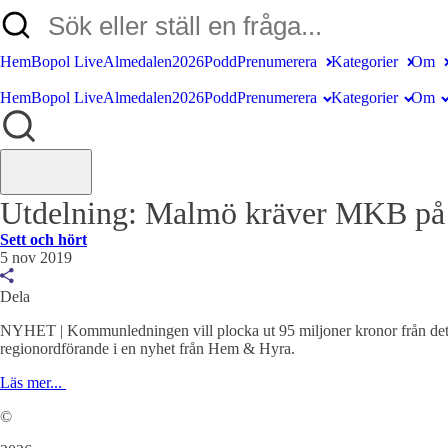
Hem
Bopol Live
Almedalen2026
Podd
Prenumerera
Kategorier
Om
Hem
Bopol Live
Almedalen2026
Podd
Prenumerera
Kategorier
Om
Utdelning: Malmö kräver MKB på 
Sett och hört
5 nov 2019
Dela
NYHET | Kommunledningen vill plocka ut 95 miljoner kronor från det 
regionordförande i en nyhet från Hem & Hyra.
Läs mer...
©