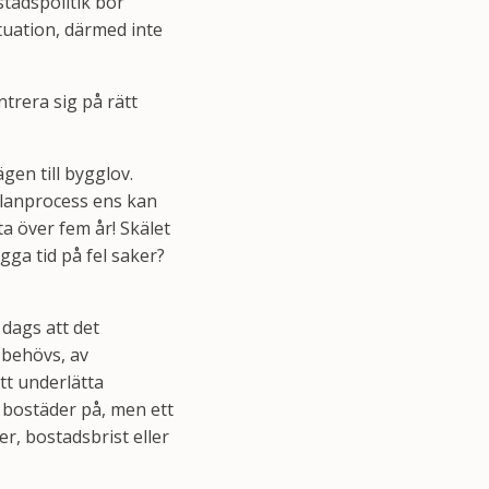
stadspolitik bör
tuation, därmed inte
ntrera sig på rätt
gen till bygglov.
planprocess ens kan
ta över fem år! Skälet
ga tid på fel saker?
 dags att det
 behövs, av
tt underlätta
 bostäder på, men ett
r, bostadsbrist eller