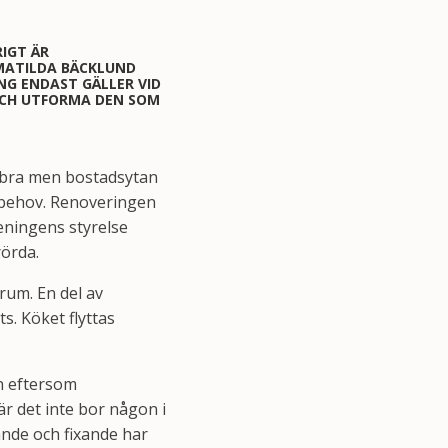
IGT ÄR
MATILDA BÄCKLUND
NG ENDAST GÄLLER VID
OCH UTFORMA DEN SOM
et bra men bostadsytan
a behov. Renoveringen
eningens styrelse
örda.
rum. En del av
s. Köket flyttas
en eftersom
är det inte bor någon i
ande och fixande har