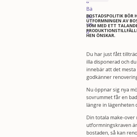
BOSTADSPOLITIK BÖR 
UTFORMNINGEN AV BOS
SOM MED ETT TALANDE
PRODUKTIONSTILLFÄLL
HEN ÖNSKAR.
Du har just fått tillt
illa disponerad och d
innebär att det mesta
godkänner renovering
Nu öppnar sig nya möj
sovrummet får en badka
längre in lägenheten dä
Din totala make-over 
utformningskraven är j
bostaden, så kan reno