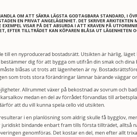
HANDLA OM ATT SÄKRA LÄGSTA GODTAGBARA STANDARD, I ÖVR
TADEN EN PRIVAT ANGELÄGENHET. DET SKRIVER ARKITEKTEN 
 EXEMPEL VISAR PÅ DET ABSURDA I ATT KRAVEN PÅ UTFORMNI
ET, EFTER TILLTRÄDET KAN KÖPAREN BLÅSA UT LÄGENHETEN 
räde till en nyproducerad bostadsrätt. Utsikten är härlig, läg
u bestämmer dig för att bygga om utifrån din smak och din
 måste blåsas ut trots att lägenheten är ny. Bostadsrättsför
en som trots stora förändringar lämnar bärande väggar or
ligheter. Allrummet växer på bekostnad av sovrum och bad
rsalkov medan en del av förrådet förvandlas till arbetsplat
rför att du vill kunna spela cello vid utsikten.
resulterar i en planlösning som aldrig skulle få bygglov, m
uridiskt bindande enbart fram tills första tillträdet, alltså n
veringen genomföras. Det kostar en del, men efter allt trix