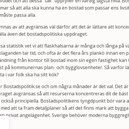
udet och att dessa “tak” uppfyller en värdig lägsta nivå. Bo
amar så att alla ska kunna ha en bostad som passar ens livsi
 måste passa alla.
nas av att avgränsas väl därför att det är lättare att konce
älla även det bostadspolitiska uppdraget.
sa statistik vet vi att flaskhalsarna är många och långa på vä
laganden tar tid, och ofta är det flera års plankö innan en 
ändning från kontor till bostad inom sin egen fastighet kan 
st på kommunernas plan- och bygglovsenheter. Så varför läg
a i var folk ska ha sitt kök?
r Bostadspolitik.se och om några månader är det val. Det är
raget avgränsas så att resurserna koncentreras dit de bäst
också principiella. Bostadspolitikens tyngdpunkt bör vara a
d att ta fram detaljplaner så att det finns mark att bygga
 en privat angelägenhet. Sverige behöver moderna byggregle