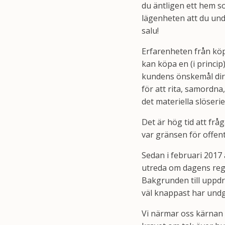
du äntligen ett hem s
lägenheten att du undr
salu!
Erfarenheten från köp
kan köpa en (i princip
kundens önskemål dir
för att rita, samordn
det materiella slöserie
Det är hög tid att frå
var gränsen för offent
Sedan i februari 201
utreda om dagens reg
Bakgrunden till uppdr
väl knappast har und
Vi närmar oss kärnan 