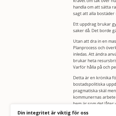
kravet om tak över huv
handla om att sätta r
sagt att alla bostäder
Ett uppdrag brukar gyn
saker då. Det borde g
Utan att dra in en mas
Planprocess och överk
inledas. Att ändra anv
brukar heta resursbri
Varför hålla på och pet
Detta är en krönika fö
bostadspolitiska uppd
pragmatiska skäl men 
kommunernas arbete me
hem är som det låter;
ej.
Din integritet är viktig för oss