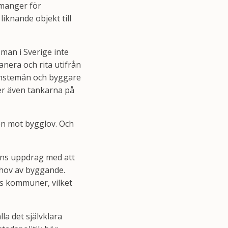
imanger för
iknande objekt till
man i Sverige inte
lanera och rita utifrån
änstemän och byggare
ger även tankarna på
den mot bygglov. Och
ens uppdrag med att
ehov av byggande.
es kommuner, vilket
la det självklara