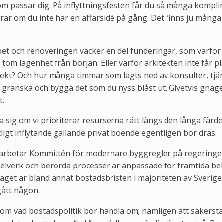
om passar dig. På inflyttningsfesten får du så många kompl
ar om du inte har en affärsidé på gång. Det finns ju många l
et och renoveringen väcker en del funderingar, som varför 
) tom lägenhet från början. Eller varför arkitekten inte får p
ekt? Och hur många timmar som lagts ned av konsulter, tj
a, granska och bygga det som du nyss blåst ut. Givetvis gna
t.
ga sig om vi prioriterar resurserna rätt längs den långa fär
ligt inflytande gällande privat boende egentligen bör dras.
7 arbetar Kommittén för modernare byggregler på regering
elverk och berörda processer är anpassade för framtida b
aget är bland annat bostadsbristen i majoriteten av Sverig
gått någon.
om vad bostadspolitik bör handla om; nämligen att säkerstäl