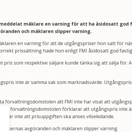
 meddelat mäklare en varning för att ha åsidosatt go
öranden och mäklaren slipper varning.
laren en varning för att de utgångspriser hon satt för näs
korrekt prissättning hade hon enligt FMI åsidosatt god fast
ris som respektive säljare kunde tänka sig att sälja för. Att
gspris inte är samma sak som marknadsvärde. Utgångspriser
a förvaltningsdomstolen att FMI inte har visat att utgångsp
ögsta förvaltningsdomstolen förklarar att utgångspris int
nnebär inte att prisuppgiften ska anses vilseledande.
tansernas avgöranden och mäklaren slipper varning.