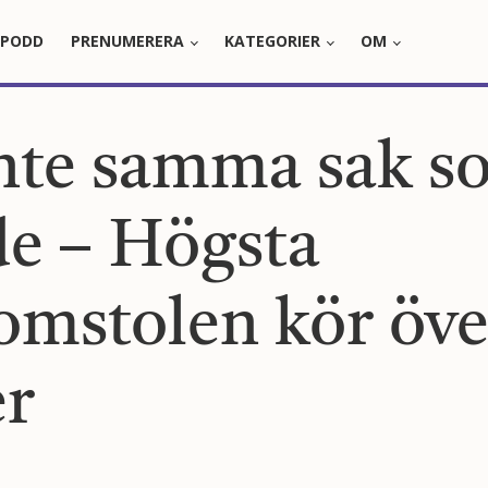
PODD
PRENUMERERA
KATEGORIER
OM
inte samma sak s
e – Högsta
omstolen kör öve
er