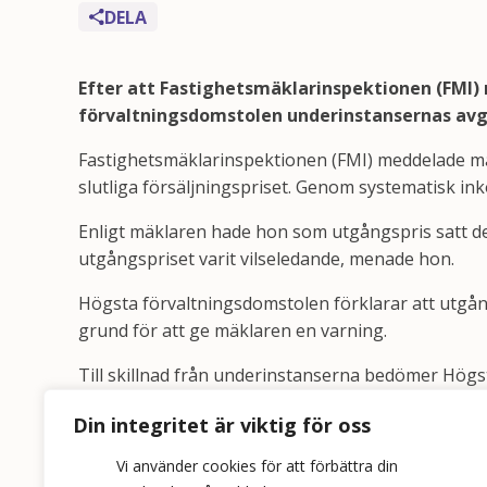
DELA
Efter att Fastighetsmäklarinspektionen (FMI)
förvaltningsdomstolen underinstansernas avg
Fastighetsmäklarinspektionen (FMI) meddelade mäk
slutliga försäljningspriset. Genom systematisk in
Enligt mäklaren hade hon som utgångspris satt det p
utgångspriset varit vilseledande, menade hon.
Högsta förvaltningsdomstolen förklarar att utgån
grund för att ge mäklaren en varning.
Till skillnad från underinstanserna bedömer Högst
därför inte åsidosatt god fastighetsmäklarsed. H
Din integritet är viktig för oss
villfarelse hos potentiella köpare gällande detta i
Vi använder cookies för att förbättra din
Högsta förvaltningsdomstolen upphäver underins