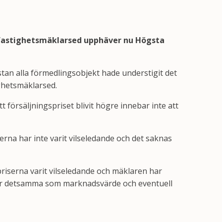
d fastighetsmäklarsed upphäver nu Högsta
tan alla förmedlingsobjekt hade understigit det
ighetsmäklarsed.
 försäljningspriset blivit högre innebar inte att
na har inte varit vilseledande och det saknas
riserna varit vilseledande och mäklaren har
e är detsamma som marknadsvärde och eventuell