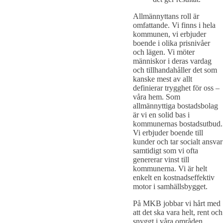
Allmännyttans roll är
omfattande. Vi finns i hela
kommunen, vi erbjuder
boende i olika prisnivåer
och lägen. Vi möter
människor i deras vardag
och tillhandahåller det som
kanske mest av allt
definierar trygghet för oss –
våra hem. Som
allmännyttiga bostadsbolag
är vi en solid bas i
kommunernas bostadsutbud.
Vi erbjuder boende till
kunder och tar socialt ansvar
samtidigt som vi ofta
genererar vinst till
kommunerna. Vi är helt
enkelt en kostnadseffektiv
motor i samhällsbygget.
På MKB jobbar vi hårt med
att det ska vara helt, rent och
snyggt i våra områden.