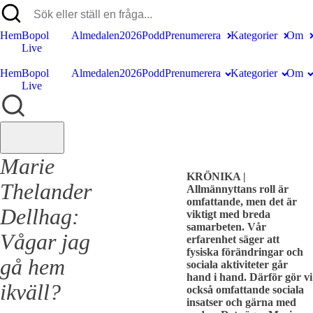
Hem
Bopol
Almedalen2026
Podd
Prenumerera
Kategorier
Om
Live
Hem
Bopol
Almedalen2026
Podd
Prenumerera
Kategorier
Om
Live
Marie
KRÖNIKA |
Thelander
Allmännyttans roll är
omfattande, men det är
Dellhag:
viktigt med breda
samarbeten. Vår
Vågar jag
erfarenhet säger att
fysiska förändringar och
gå hem
sociala aktiviteter går
hand i hand. Därför gör vi
ikväll?
också omfattande sociala
insatser och gärna med