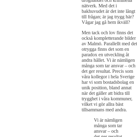
droghandel och kriminella
nätverk. Med det i
bakhuvudet är det inte långt
till frågan; är jag trygg här?
Vågar jag gå hem ikväll?
Men tack och lov finns det
också kompletterande bilder
av Malmö. Parallellt med det
otrygga finns det som en
paradox en utveckling åt
andra hållet. Vi är nämligen
många som tar ansvar – och
det ger resultat. Precis som
våra kollegor i hela Sverige
har vi som bostadsbolag en
unik position, bland annat
när det gäller att bidra till
trygghet i våra kommuner,
vilket vi gör allra bäst
tillsammans med andra.
Vi är nämligen
många som tar
ansvar – och
det ger resultat.