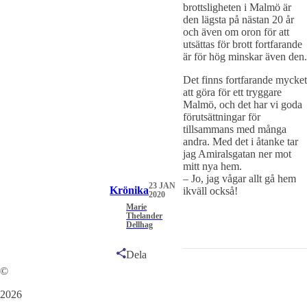
brottsligheten i Malmö är
den lägsta på nästan 20 år
och även om oron för att
utsättas för brott fortfarande
är för hög minskar även den.
Det finns fortfarande mycket
att göra för ett tryggare
Malmö, och det har vi goda
förutsättningar för
tillsammans med många
andra. Med det i åtanke tar
jag Amiralsgatan ner mot
mitt nya hem.
– Jo, jag vågar allt gå hem
23 JAN
Krönika
ikväll också!
2020
Marie
Thelander
Dellhag
Dela
©
2026