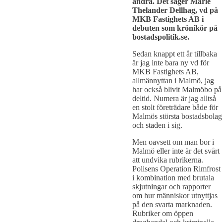
andra. Det säger Marie
Thelander Dellhag, vd på
MKB Fastighets AB i
debuten som krönikör på
bostadspolitik.se.
Sedan knappt ett år tillbaka
är jag inte bara ny vd för
MKB Fastighets AB,
allmännyttan i Malmö, jag
har också blivit Malmöbo på
deltid. Numera är jag alltså
en stolt företrädare både för
Malmös största bostadsbolag
och staden i sig.
Men oavsett om man bor i
Malmö eller inte är det svårt
att undvika rubrikerna.
Polisens Operation Rimfrost
i kombination med brutala
skjutningar och rapporter
om hur människor utnyttjas
på den svarta marknaden.
Rubriker om öppen