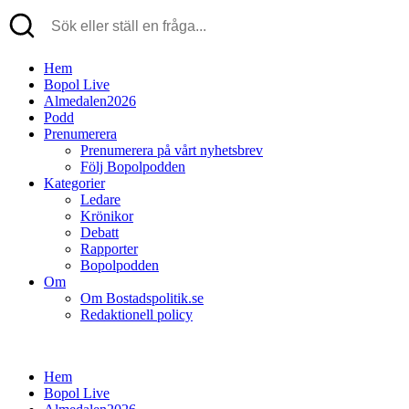
Hem
Bopol Live
Almedalen2026
Podd
Prenumerera
Prenumerera på vårt nyhetsbrev
Följ Bopolpodden
Kategorier
Ledare
Krönikor
Debatt
Rapporter
Bopolpodden
Om
Om Bostadspolitik.se
Redaktionell policy
Hem
Bopol Live