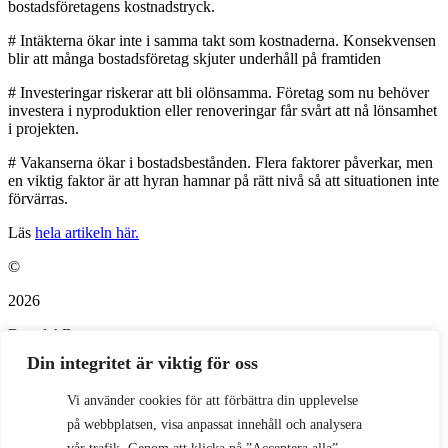
bostadsföretagens kostnadstryck.
# Intäkterna ökar inte i samma takt som kostnaderna. Konsekvensen
blir att många bostadsföretag skjuter underhåll på framtiden
# Investeringar riskerar att bli olönsamma. Företag som nu behöver
investera i nyproduktion eller renoveringar får svårt att nå lönsamhet
i projekten.
# Vakanserna ökar i bostadsbestånden. Flera faktorer påverkar, men
en viktig faktor är att hyran hamnar på rätt nivå så att situationen inte
förvärras.
Läs
hela artikeln här.
©
2026
Bopol AB
info@bostadspolitik.se
0704-57 90 06
Din integritet är viktig för oss
Vi använder cookies för att förbättra din upplevelse
på webbplatsen, visa anpassat innehåll och analysera