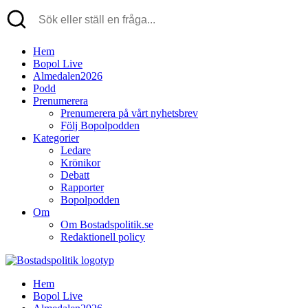
Hem
Bopol Live
Almedalen2026
Podd
Prenumerera
Prenumerera på vårt nyhetsbrev
Följ Bopolpodden
Kategorier
Ledare
Krönikor
Debatt
Rapporter
Bopolpodden
Om
Om Bostadspolitik.se
Redaktionell policy
Hem
Bopol Live