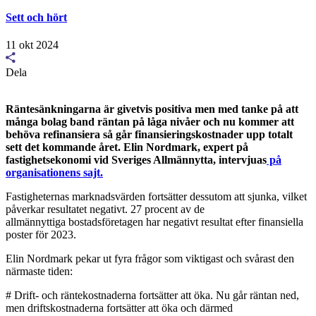
Sett och hört
11 okt 2024
Dela
Räntesänkningarna är givetvis positiva men med tanke på att
många bolag band räntan på låga nivåer och nu kommer att
behöva refinansiera så går finansieringskostnader upp totalt
sett det kommande året. Elin Nordmark, expert på
fastighetsekonomi vid Sveriges Allmännytta, intervjuas
på
organisationens sajt.
Fastigheternas marknadsvärden fortsätter dessutom att sjunka, vilket
påverkar resultatet negativt. 27 procent av de
allmännyttiga bostadsföretagen har negativt resultat efter finansiella
poster för 2023.
Elin Nordmark pekar ut fyra frågor som viktigast och svårast den
närmaste tiden:
# Drift- och räntekostnaderna fortsätter att öka. Nu går räntan ned,
men driftskostnaderna fortsätter att öka och därmed