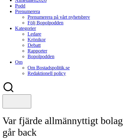
Almedalen2026
Podd
Prenumerera
Prenumerera på vårt nyhetsbrev
Följ Bopolpodden
Kategorier
Ledare
Krönikor
Debatt
Rapporter
Bopolpodden
Om
Om Bostadspolitik.se
Redaktionell policy
Var fjärde allmännyttigt bolag
går back