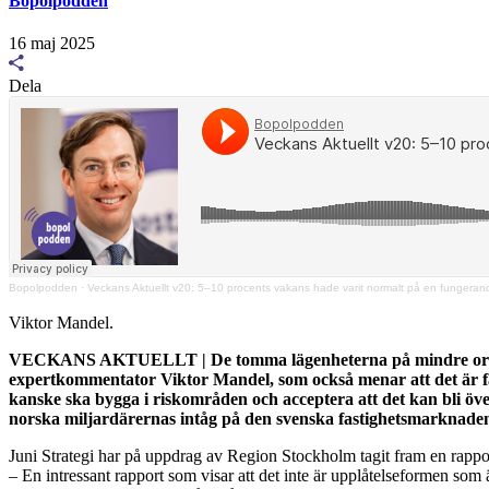
Bopolpodden
16 maj 2025
Dela
Bopolpodden
·
Veckans Aktuellt v20: 5–10 procents vakans hade varit normalt på en fungera
Viktor Mandel.
VECKANS AKTUELLT | De tomma lägenheterna på mindre orter blir
expertkommentator Viktor Mandel, som också menar att det är fas
kanske ska bygga i riskområden och acceptera att det kan bli 
norska miljardärernas intåg på den svenska fastighetsmarknad
Juni Strategi har på uppdrag av Region Stockholm tagit fram en rapp
– En intressant rapport som visar att det inte är upplåtelseformen som ä