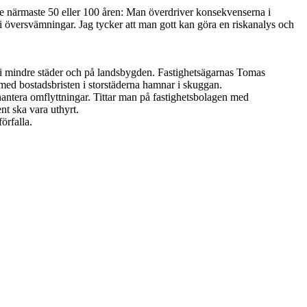
 de närmaste 50 eller 100 åren: Man överdriver konsekvenserna i
li översvämningar. Jag tycker att man gott kan göra en riskanalys och
ar i mindre städer och på landsbygden. Fastighetsägarnas Tomas
ed bostadsbristen i storstäderna hamnar i skuggan.
antera omflyttningar. Tittar man på fastighetsbolagen med
nt ska vara uthyrt.
örfalla.