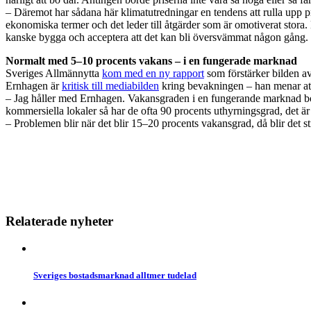
– Däremot har sådana här klimatutredningar en tendens att rulla upp p
ekonomiska termer och det leder till åtgärder som är omotiverat stora.
kanske bygga och acceptera att det kan bli översvämmat någon gång.
Normalt med 5–10 procents vakans – i en fungerade marknad
Sveriges Allmännytta
kom med en ny rapport
som förstärker bilden av
Ernhagen är
kritisk till mediabilden
kring bevakningen – han menar att
– Jag håller med Ernhagen. Vakansgraden i en fungerande marknad bord
kommersiella lokaler så har de ofta 90 procents uthyrningsgrad, det är
– Problemen blir när det blir 15–20 procents vakansgrad, då blir det st
Relaterade nyheter
Sveriges bostadsmarknad alltmer tudelad