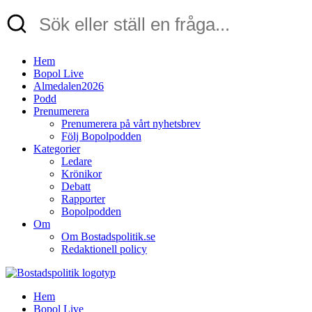
Hem
Bopol Live
Almedalen2026
Podd
Prenumerera
Prenumerera på vårt nyhetsbrev
Följ Bopolpodden
Kategorier
Ledare
Krönikor
Debatt
Rapporter
Bopolpodden
Om
Om Bostadspolitik.se
Redaktionell policy
Hem
Bopol Live