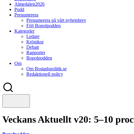
Almedalen2026
Podd
Prenumerera
Prenumerera på vårt nyhetsbrev
Följ Bopolpodden
Kategorier
Ledare
Krönikor
Debatt
Rapporter
Bopolpodden
Om
Om Bostadspolitik.se
Redaktionell policy
Veckans Aktuellt v20: 5–10 pro