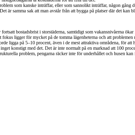
roblem som kanske inträffar, eller som sannolikt inträffar, någon gång
 Det är samma sak att man avstår från att bygga på platser där det kan b
 fortsatt bostadsbrist i storstäderna, samtidigt som vakansnivåerna ök
 fokus ligger för mycket på de tomma lägenheterna och att problemen m
e ligga på 5–10 procent, även i de mest attraktiva områdena, för att h
 inget konstigt med det. Det är inte normalt på en marknad att 100 proce
rukturella problem, pengarna räcker inte för underhållet och husen kan f