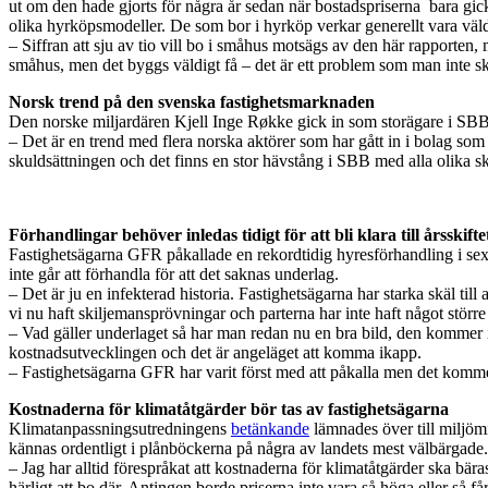
ut om den hade gjorts för några år sedan när bostadspriserna bara gick
olika hyrköpsmodeller. De som bor i hyrköp verkar generellt vara väl
– Siffran att sju av tio vill bo i småhus motsägs av den här rapporten,
småhus, men det byggs väldigt få – det är ett problem som man inte s
Norsk trend på den svenska fastighetsmarknaden
Den norske miljardären Kjell Inge Røkke gick in som storägare i SBB.
– Det är en trend med flera norska aktörer som har gått in i bolag som
skuldsättningen och det finns en stor hävstång i SBB med alla olika sk
Förhandlingar behöver inledas tidigt för att bli klara till årsskifte
Fastighetsägarna GFR påkallade en rekordtidig hyresförhandling i se
inte går att förhandla för att det saknas underlag.
– Det är ju en infekterad historia. Fastighetsägarna har starka skäl till
vi nu haft skiljemansprövningar och parterna har inte haft något störr
– Vad gäller underlaget så har man redan nu en bra bild, den kommer in
kostnadsutvecklingen och det är angeläget att komma ikapp.
– Fastighetsägarna GFR har varit först med att påkalla men det kommer sn
Kostnaderna för klimatåtgärder bör tas av fastighetsägarna
Klimatanpassningsutredningens
betänkande
lämnades över till miljö
kännas ordentligt i plånböckerna på några av landets mest välbärgade
– Jag har alltid förespråkat att kostnaderna för klimatåtgärder ska bära
härligt att bo där. Antingen borde priserna inte vara så höga eller så får