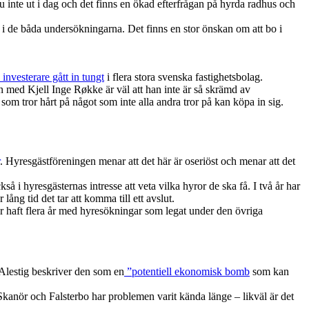
u inte ut i dag och det finns en ökad efterfrågan på hyrda radhus och
or i de båda undersökningarna. Det finns en stor önskan om att bo i
 investerare gått in tungt
i flera stora svenska fastighetsbolag.
an med Kjell Inge Røkke är väl att han inte är så skrämd av
som tror hårt på något som inte alla andra tror på kan köpa in sig.
. Hyresgästföreningen menar att det här är oseriöst och menar att det
så i hyresgästernas intresse att veta vilka hyror de ska få. I två år har
ng tid det tar att komma till ett avslut.
har haft flera år med hyresökningar som legat under den övriga
Alestig beskriver den som en
”potentiell ekonomisk bomb
som kan
 I Skanör och Falsterbo har problemen varit kända länge – likväl är det