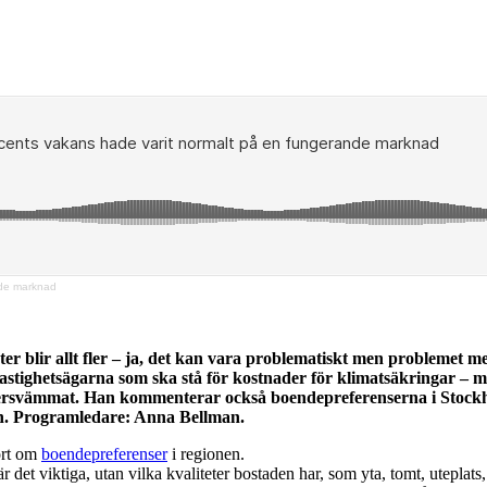
nde marknad
 allt fler – ja, det kan vara problematiskt men problemet med 
tighetsägarna som ska stå för kostnader för klimatsäkringar – me
översvämmat. Han kommenterar också boendepreferenserna i Stockh
en. Programledare: Anna Bellman.
ort om
boendepreferenser
i regionen.
r det viktiga, utan vilka kvaliteter bostaden har, som yta, tomt, uteplats