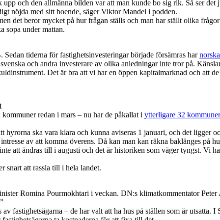
 upp och den allmänna bilden var att man kunde bo sig rik. Så ser det j
digt nöjda med sitt boende, säger Viktor Mandel i podden.
 men det beror mycket på hur frågan ställs och man har ställt olika fråg
ka sopa under mattan.
 Sedan tiderna för fastighetsinvesteringar började försämras har
norska
 svenska och andra investerare av olika anledningar inte tror på. Känsl
uldinstrument. Det är bra att vi har en öppen kapitalmarknad och att de 
t
x kommuner redan i mars – nu har de påkallat i
ytterligare 32 kommuner
 att hyrorna ska vara klara och kunna aviseras 1 januari, och det ligger ock
e intresse av att komma överens. Då kan man kan räkna baklänges på hur lå
te att ändras till i augusti och det är historiken som väger tyngst. Vi 
art att rassla till i hela landet.
minister Romina Pourmokhtari i veckan. DN:s klimatkommentator Peter 
.”
s av fastighetsägarna – de har valt att ha hus på ställen som är utsatta.
 fastighetsägarna ta kostnaderna för att fixa till det.