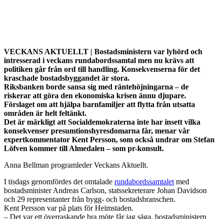
VECKANS AKTUELLT | Bostadsministern var lyhörd och
intresserad i veckans rundabordssamtal men nu krävs att
politiken går från ord till handling. Konsekvenserna för det
kraschade bostadsbyggandet är stora.
Riksbanken borde sansa sig med räntehöjningarna – de
riskerar att göra den ekonomiska krisen ännu djupare.
Förslaget om att hjälpa barnfamiljer att flytta från utsatta
områden är helt feltänkt.
Det är märkligt att Socialdemokraterna inte har insett vilka
konsekvenser presumtionshyresdomarna får, menar vår
expertkommentator Kent Persson, som också undrar om Stefan
Löfven kommer till Almedalen – som pr-konsult.
Anna Bellman programleder Veckans Aktuellt.
I tisdags genomfördes det omtalade
rundabordssamtalet
med
bostadsminister Andreas Carlson, statssekreterare Johan Davidson
och 29 representanter från bygg- och bostadsbranschen.
Kent Persson var på plats för Heimstaden.
– Det var ett överraskande bra möte får jag säga, bostadsministern