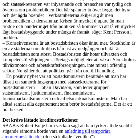
och statssekreteraren var inlyssnande och branschen var tydlig och
överens om problembilden Det här spänner ju över bygg, det hyra
och det ägda boendet – verksamheterna skiljer sig åt men
problematiken är densamma: Krisen är mycket djupare än man
trodde och händer inget från politiken så kommer vi att få ett mycket
lågt bostadsbyggande under många år framåt, säger Kent Persson i
podden.
– Konsekvenserna är att bostadsbristen ökar ännu mer. Stockholm är
en av städerna som drabbas hårdast av nedgången och där är
bostadsbristen som störst. Bostadsbristen där hotar tillväxten och
kompetensförsörjningen – företags möjligheter att växa i Stockholms
tillväxtmotor och arbetskraftsförsörjningen, inte minst i offentlig
sektor. Nu gäller det att politiken går från ord till handling.
– En positiv nyhet var att bostadsministern berättade att man har
tillsatt en samordningsgrupp med statssekreterarna för
bostadsministern – Johan Davidson, som leder gruppen –
statsministern, justitieministern, finansministern,
finansmarknadsministern och arbetsmarknadsministern. Man har
alltså samlat alla departement som berör bostadsfrågorna. Det är ett
bra besked.
Det krävs lättade kreditrestriktioner
SBAB:s Robert Boije har i veckan sagt att han tycker att de snabbt
stigande räntorna borde vara en
anledning till temporära
amorteringslättnader
(den så kallade ”ventilen”).