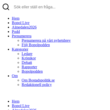
Hem
Bopol Live
Almedalen2026
Podd
Prenumerera
Prenumerera på vårt nyhetsbrev
Följ Bopolpodden
Kategorier
Ledare
Krönikor
Debatt
Rapporter
Bopolpodden
Om
Om Bostadspolitik.se
Redaktionell policy
Hem
Bopol Live