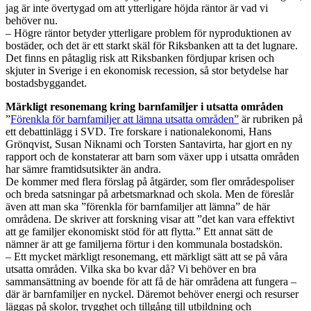
jag är inte övertygad om att ytterligare höjda räntor är vad vi
behöver nu.
– Högre räntor betyder ytterligare problem för nyproduktionen av
bostäder, och det är ett starkt skäl för Riksbanken att ta det lugnare.
Det finns en påtaglig risk att Riksbanken fördjupar krisen och
skjuter in Sverige i en ekonomisk recession, så stor betydelse har
bostadsbyggandet.
Märkligt resonemang kring barnfamiljer i utsatta områden
”
Förenkla för barnfamiljer att lämna utsatta områden”
är rubriken på
ett debattinlägg i SVD. Tre forskare i nationalekonomi, Hans
Grönqvist, Susan Niknami och Torsten Santavirta, har gjort en ny
rapport och de konstaterar att barn som växer upp i utsatta områden
har sämre framtidsutsikter än andra.
De kommer med flera förslag på åtgärder, som fler områdespoliser
och breda satsningar på arbetsmarknad och skola. Men de föreslår
även att man ska ”förenkla för barnfamiljer att lämna” de här
områdena. De skriver att forskning visar att ”det kan vara effektivt
att ge familjer ekonomiskt stöd för att flytta.” Ett annat sätt de
nämner är att ge familjerna förtur i den kommunala bostadskön.
– Ett mycket märkligt resonemang, ett märkligt sätt att se på våra
utsatta områden. Vilka ska bo kvar då? Vi behöver en bra
sammansättning av boende för att få de här områdena att fungera –
där är barnfamiljer en nyckel. Däremot behöver energi och resurser
läggas på skolor, trygghet och tillgång till utbildning och