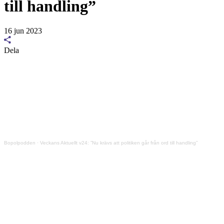
till handling”
16 jun 2023
Dela
Bopolpodden
·
Veckans Aktuellt v24: ”Nu krävs att politiken går från ord till handling”