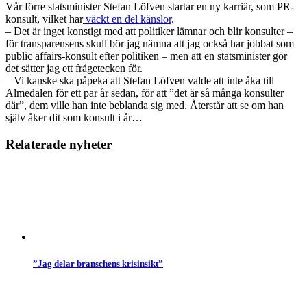
Vår förre statsminister Stefan Löfven startar en ny karriär, som PR-
konsult, vilket har
väckt en del känslor
.
– Det är inget konstigt med att politiker lämnar och blir konsulter –
för transparensens skull bör jag nämna att jag också har jobbat som
public affairs-konsult efter politiken – men att en statsminister gör
det sätter jag ett frågetecken för.
– Vi kanske ska påpeka att Stefan Löfven valde att inte åka till
Almedalen för ett par år sedan, för att ”det är så många konsulter
där”, dem ville han inte beblanda sig med. Återstår att se om han
själv åker dit som konsult i år…
Relaterade nyheter
”Jag delar branschens krisinsikt”