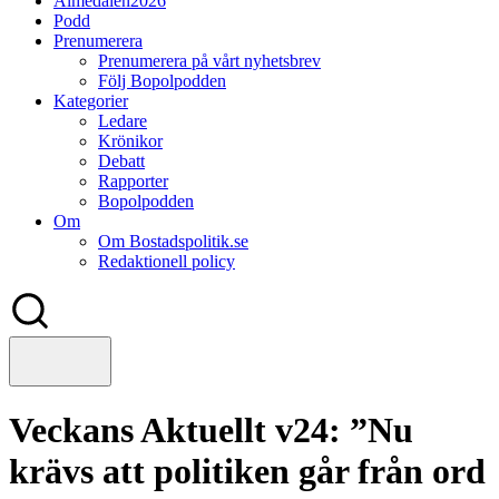
Almedalen2026
Podd
Prenumerera
Prenumerera på vårt nyhetsbrev
Följ Bopolpodden
Kategorier
Ledare
Krönikor
Debatt
Rapporter
Bopolpodden
Om
Om Bostadspolitik.se
Redaktionell policy
Veckans Aktuellt v24: ”Nu
krävs att politiken går från ord