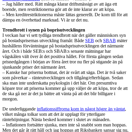
– Jag håller med. Rätt många klarar driftsmässigt av att äga ett
boende, men restriktionerna gör att de inte klarar av att köpa.
– Men kreditrestriktionerna måste lättas generellt. De kom till för att
dämpa en överhettad marknad. Vi är ur det nu.
Trendbrott i synen på boprisutvecklingen
I veckan har vi sett tydliga trendbrott när det gäller människors syn
på bostadsprisernas utveckling framåt: Både
SEB
och
SBAB
mäter
hushållens förväntningar på bostadsprisutvecklingen det närmaste
året. Och i både SEB:s och SBAB:s senaste mätningar har
vågskålen vält över åt det positiva hållet. För första gången sedan
prisnedgången i början av förra året tror nu fler på stigande än på
sjunkande priser det närmaste året.
– Kanske har priserna bottnat, det är svårt att säga. Det är två saker
som påverkar – ränteutvecklingen och tillgång/efterfrågan. Sedan
ska man inte underskatta psykologin i det här. Om presumtiva
köpare tror att priserna kommer gå upp väljer de att köpa, tror de att
de ska gå ner är det ju bättre att vänta på att det blir billigare i
morgon.
De underliggande
inflationssiffrorna kom in något högre än väntat
,
vilket många tolkar som att det är upplagt för ytterligare
räntehöjningar. Nästa besked kommer i slutet av månaden.
– Inflationen fortsätter sjunka, men inte så snabbt som man hoppas.
Men det går åt rätt håll och jag hoppas att Riksbanken sansar sig nu,