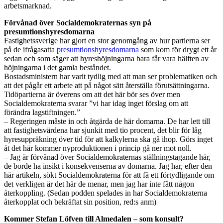
arbetsmarknad.
Förvånad över Socialdemokraternas syn på
presumtionshyresdomarna
Fastighetssverige har gjort en stor genomgång av hur partierna ser
på de ifrågasatta
presumtionshyresdomarna
som kom för drygt ett år
sedan och som säger att hyreshöjningarna bara får vara hälften av
höjningarna i det gamla beståndet.
Bostadsministern har varit tydlig med att man ser problematiken och
att det pågår ett arbete att på något sätt återställa förutsättningarna.
Tidöpartierna är överens om att det här bör ses över men
Socialdemokraterna svarar ”vi har idag inget förslag om att
förändra lagstiftningen.”
– Regeringen måste in och åtgärda de här domarna. De har lett till
att fastighetsvärdena har sjunkit med tio procent, det blir för låg
hyresuppräkning över tid för att kalkylerna ska gå ihop. Görs inget
åt det här kommer nyproduktionen i princip gå ner mot noll.
– Jag är förvånad över Socialdemokraternas ställningstagande här,
de borde ha insikt i konsekvenserna av domarna. Jag har, efter den
här artikeln, sökt Socialdemokraterna för att få ett förtydligande om
det verkligen är det här de menar, men jag har inte fått någon
återkoppling. (Sedan podden spelades in har Socialdemokraterna
återkopplat och bekräftat sin position, red:s anm)
Kommer Stefan Löfven till Almedalen – som konsult?