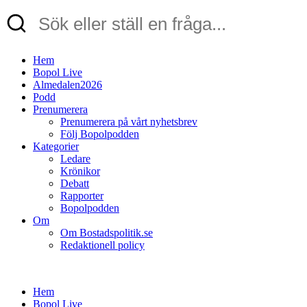
Hem
Bopol Live
Almedalen2026
Podd
Prenumerera
Prenumerera på vårt nyhetsbrev
Följ Bopolpodden
Kategorier
Ledare
Krönikor
Debatt
Rapporter
Bopolpodden
Om
Om Bostadspolitik.se
Redaktionell policy
Hem
Bopol Live