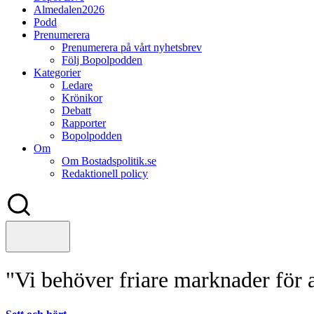
Almedalen2026
Podd
Prenumerera
Prenumerera på vårt nyhetsbrev
Följ Bopolpodden
Kategorier
Ledare
Krönikor
Debatt
Rapporter
Bopolpodden
Om
Om Bostadspolitik.se
Redaktionell policy
"Vi behöver friare marknader för a