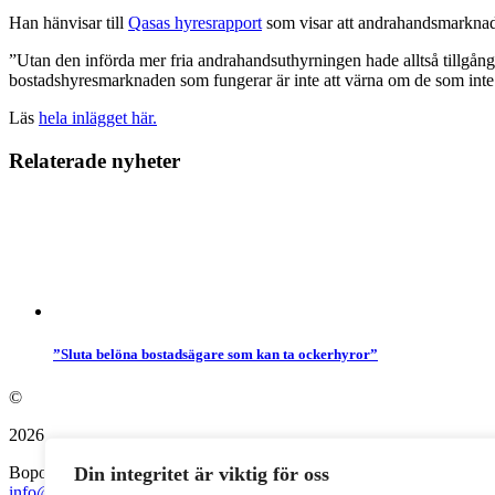
Han hänvisar till
Qasas hyresrapport
som visar att andrahandsmarknaden
”Utan den införda mer fria andrahandsuthyrningen hade alltså tillgån
bostadshyresmarknaden som fungerar är inte att värna om de som inte kan
Läs
hela inlägget här.
Relaterade nyheter
”Sluta belöna bostadsägare som kan ta ockerhyror”
©
2026
Bopol AB
Din integritet är viktig för oss
info@bostadspolitik.se
0704-57 90 06