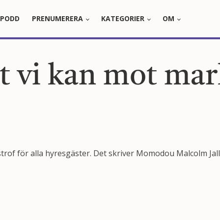
PODD
PRENUMERERA
KATEGORIER
OM
llt vi kan mot ma
astrof för alla hyresgäster. Det skriver Momodou Malcolm Jal