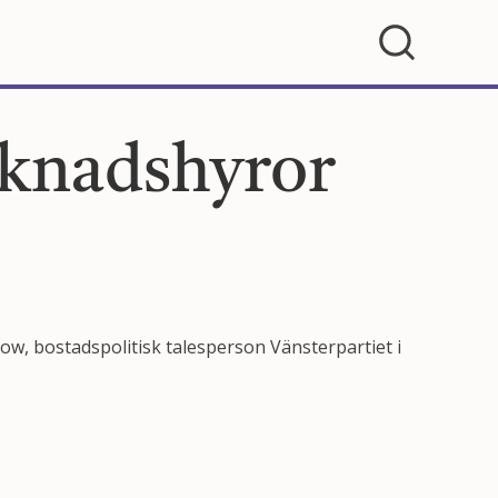
rknadshyror
low, bostadspolitisk talesperson Vänsterpartiet i