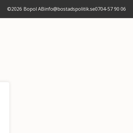
©
2026
Bopol AB
info@bostadspolitik.se
0704-57 90 06