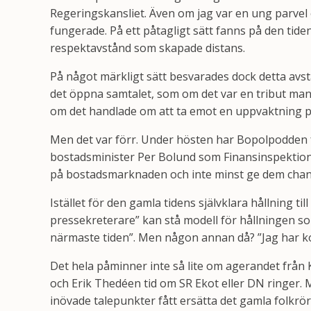
Regeringskansliet. Även om jag var en ung parvel 
fungerade. På ett påtagligt sätt fanns på den tide
respektavstånd som skapade distans.
På något märkligt sätt besvarades dock detta avstå
det öppna samtalet, som om det var en tribut man b
om det handlade om att ta emot en uppvaktning på 
Men det var förr. Under hösten har Bopolpodden få
bostadsminister Per Bolund som Finansinspektione
på bostadsmarknaden och inte minst ge dem chanse
Istället för den gamla tidens självklara hållning t
pressekreterare” kan stå modell för hållningen so
närmaste tiden”. Men någon annan då? ”Jag har kol
Det hela påminner inte så lite om agerandet från 
och Erik Thedéen tid om SR Ekot eller DN ringer. 
inövade talepunkter fått ersätta det gamla folkrö