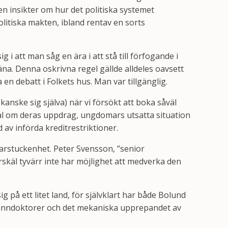
n insikter om hur det politiska systemet
olitiska makten, ibland rentav en sorts
i att man såg en ära i att stå till förfogande i
äna. Denna oskrivna regel gällde alldeles oavsett
n debatt i Folkets hus. Man var tillgänglig.
nske sig själva) när vi försökt att boka såväl
al om deras uppdrag, ungdomars utsatta situation
v införda kreditrestriktioner.
snarstuckenhet. Peter Svensson, ”senior
skäl tyvärr inte har möjlighet att medverka den
på ett litet land, för självklart har både Bolund
, spinndoktorer och det mekaniska upprepandet av