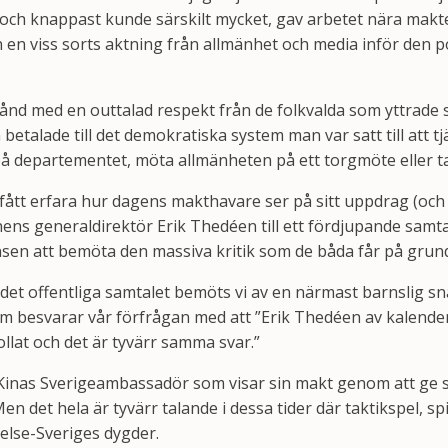
och knappast kunde särskilt mycket, gav arbetet nära makte
n en viss sorts aktning från allmänhet och media inför den p
nd med en outtalad respekt från de folkvalda som yttrade sig 
etalade till det demokratiska system man var satt till att tj
departementet, möta allmänheten på ett torgmöte eller ta e
tt erfara hur dagens makthavare ser på sitt uppdrag (och ka
ns generaldirektör Erik Thedéen till ett fördjupande samt
n att bemöta den massiva kritik som de båda får på grund a
ill det offentliga samtalet bemöts vi av en närmast barnslig 
m besvarar vår förfrågan med att ”Erik Thedéen av kalender
lat och det är tyvärr samma svar.”
Kinas Sverigeambassadör som visar sin makt genom att ge sig 
Men det hela är tyvärr talande i dessa tider där taktikspel
relse-Sveriges dygder.