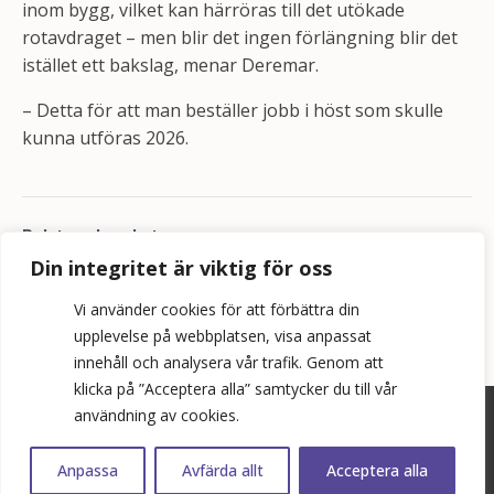
inom bygg, vilket kan härröras till det utökade
rotavdraget – men blir det ingen förlängning blir det
istället ett bakslag, menar Deremar.
– Detta för att man beställer jobb i höst som skulle
kunna utföras 2026.
Relaterade nyheter
Din integritet är viktig för oss
Bygg och fastighet i topp när konkurserna minskar
Vi använder cookies för att förbättra din
upplevelse på webbplatsen, visa anpassat
innehåll och analysera vår trafik. Genom att
klicka på ”Acceptera alla” samtycker du till vår
användning av cookies.
©
2026
Bopol AB
info@bostadspolitik.se
Anpassa
Avfärda allt
Acceptera alla