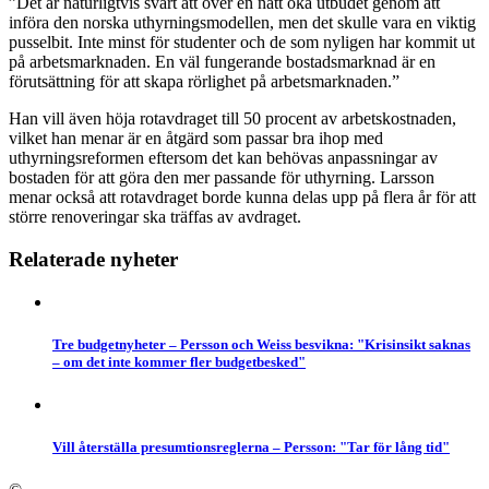
”Det är naturligtvis svårt att över en natt öka utbudet genom att
införa den norska uthyrningsmodellen, men det skulle vara en viktig
pusselbit. Inte minst för studenter och de som nyligen har kommit ut
på arbetsmarknaden. En väl fungerande bostadsmarknad är en
förutsättning för att skapa rörlighet på arbetsmarknaden.”
Han vill även höja rotavdraget till 50 procent av arbetskostnaden,
vilket han menar är en åtgärd som passar bra ihop med
uthyrningsreformen eftersom det kan behövas anpassningar av
bostaden för att göra den mer passande för uthyrning. Larsson
menar också att rotavdraget borde kunna delas upp på flera år för att
större renoveringar ska träffas av avdraget.
Relaterade nyheter
Tre budgetnyheter – Persson och Weiss besvikna: "Krisinsikt saknas
– om det inte kommer fler budgetbesked"
Vill återställa presumtionsreglerna – Persson: "Tar för lång tid"