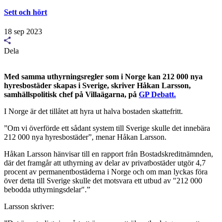
Sett och hört
18 sep 2023
Dela
Med samma uthyrningsregler som i Norge kan 212 000 nya
hyresbostäder skapas i Sverige, skriver Håkan Larsson,
samhällspolitisk chef på Villaägarna, på
GP Debatt.
I Norge är det tillåtet att hyra ut halva bostaden skattefritt.
”Om vi överförde ett sådant system till Sverige skulle det innebära
212 000 nya hyresbostäder”, menar Håkan Larsson.
Håkan Larsson hänvisar till en rapport från Bostadskreditnämnden,
där det framgår att uthyrning av delar av privatbostäder utgör 4,7
procent av permanentbostäderna i Norge och om man lyckas föra
över detta till Sverige skulle det motsvara ett utbud av "212 000
bebodda uthyrningsdelar".”
Larsson skriver: