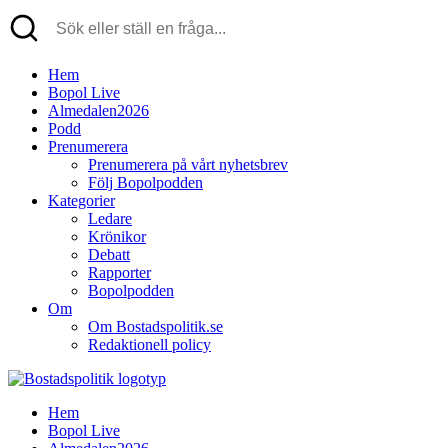
Hem
Bopol Live
Almedalen2026
Podd
Prenumerera
Prenumerera på vårt nyhetsbrev
Följ Bopolpodden
Kategorier
Ledare
Krönikor
Debatt
Rapporter
Bopolpodden
Om
Om Bostadspolitik.se
Redaktionell policy
Hem
Bopol Live