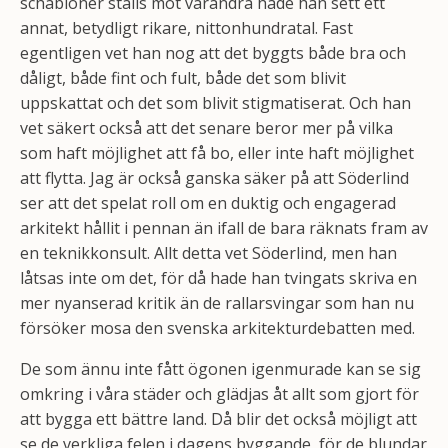
schabloner ställs mot varandra hade han sett ett
annat, betydligt rikare, nittonhundratal. Fast
egentligen vet han nog att det byggts både bra och
dåligt, både fint och fult, både det som blivit
uppskattat och det som blivit stigmatiserat. Och han
vet säkert också att det senare beror mer på vilka
som haft möjlighet att få bo, eller inte haft möjlighet
att flytta. Jag är också ganska säker på att Söderlind
ser att det spelat roll om en duktig och engagerad
arkitekt hållit i pennan än ifall de bara räknats fram av
en teknikkonsult. Allt detta vet Söderlind, men han
låtsas inte om det, för då hade han tvingats skriva en
mer nyanserad kritik än de rallarsvingar som han nu
försöker mosa den svenska arkitekturdebatten med.
De som ännu inte fått ögonen igenmurade kan se sig
omkring i våra städer och glädjas åt allt som gjort för
att bygga ett bättre land. Då blir det också möjligt att
se de verkliga felen i dagens byggande, för de blundar