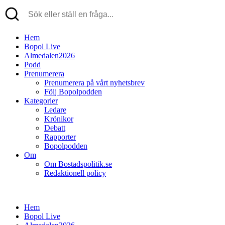
Hem
Bopol Live
Almedalen2026
Podd
Prenumerera
Prenumerera på vårt nyhetsbrev
Följ Bopolpodden
Kategorier
Ledare
Krönikor
Debatt
Rapporter
Bopolpodden
Om
Om Bostadspolitik.se
Redaktionell policy
Hem
Bopol Live