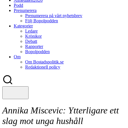
Almedalen2026
Podd
Prenumerera
Prenumerera på vårt nyhetsbrev
Följ Bopolpodden
Kategorier
Ledare
Krönikor
Debatt
Rapporter
Bopolpodden
Om
Om Bostadspolitik.se
Redaktionell policy
Annika Miscevic:
Ytterligare ett
slag mot unga hushåll