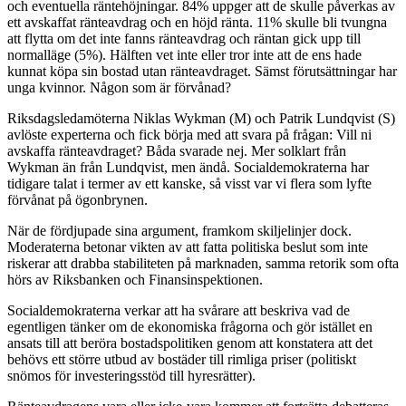
och eventuella räntehöjningar. 84% uppger att de skulle påverkas av
ett avskaffat ränteavdrag och en höjd ränta. 11% skulle bli tvungna
att flytta om det inte fanns ränteavdrag och räntan gick upp till
normalläge (5%). Hälften vet inte eller tror inte att de ens hade
kunnat köpa sin bostad utan ränteavdraget. Sämst förutsättningar har
unga kvinnor. Någon som är förvånad?
Riksdagsledamöterna Niklas Wykman (M) och Patrik Lundqvist (S)
avlöste experterna och fick börja med att svara på frågan: Vill ni
avskaffa ränteavdraget? Båda svarade nej. Mer solklart från
Wykman än från Lundqvist, men ändå. Socialdemokraterna har
tidigare talat i termer av ett kanske, så visst var vi flera som lyfte
förvånat på ögonbrynen.
När de fördjupade sina argument, framkom skiljelinjer dock.
Moderaterna betonar vikten av att fatta politiska beslut som inte
riskerar att drabba stabiliteten på marknaden, samma retorik som ofta
hörs av Riksbanken och Finansinspektionen.
Socialdemokraterna verkar att ha svårare att beskriva vad de
egentligen tänker om de ekonomiska frågorna och gör istället en
ansats till att beröra bostadspolitiken genom att konstatera att det
behövs ett större utbud av bostäder till rimliga priser (politiskt
snömos för investeringsstöd till hyresrätter).