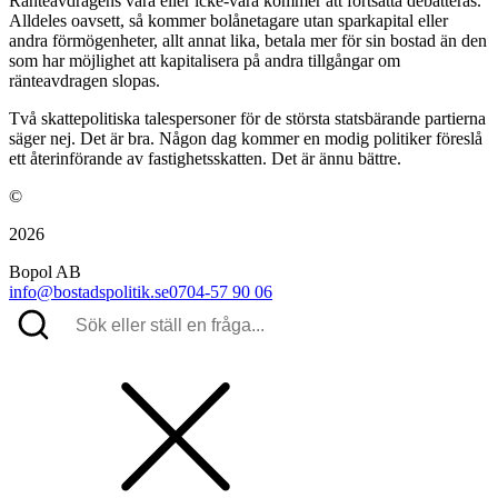
Ränteavdragens vara eller icke-vara kommer att fortsätta debatteras.
Alldeles oavsett, så kommer bolånetagare utan sparkapital eller
andra förmögenheter, allt annat lika, betala mer för sin bostad än den
som har möjlighet att kapitalisera på andra tillgångar om
ränteavdragen slopas.
Två skattepolitiska talespersoner för de största statsbärande partierna
säger nej. Det är bra. Någon dag kommer en modig politiker föreslå
ett återinförande av fastighetsskatten. Det är ännu bättre.
©
2026
Bopol AB
info@bostadspolitik.se
0704-57 90 06