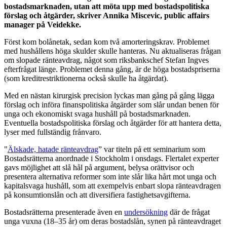
bostadsmarknaden, utan att möta upp med bostadspolitiska
förslag och åtgärder, skriver Annika Miscevic, public affairs
manager på Veidekke.
Först kom bolånetak, sedan kom två amorteringskrav. Problemet
med hushållens höga skulder skulle hanteras. Nu aktualiseras frågan
om slopade ränteavdrag, något som riksbankschef Stefan Ingves
efterfrågat länge. Problemet denna gång, är de höga bostadspriserna
(som kreditrestriktionerna också skulle ha åtgärdat).
Med en nästan kirurgisk precision lyckas man gång på gång lägga
förslag och införa finanspolitiska åtgärder som slår undan benen för
unga och ekonomiskt svaga hushåll på bostadsmarknaden.
Eventuella bostadspolitiska förslag och åtgärder för att hantera detta,
lyser med fullständig frånvaro.
"
Älskade, hatade ränteavdrag
” var titeln på ett seminarium som
Bostadsrätterna anordnade i Stockholm i onsdags. Flertalet experter
gavs möjlighet att slå hål på argument, belysa orättvisor och
presentera alternativa reformer som inte slår lika hårt mot unga och
kapitalsvaga hushåll, som att exempelvis enbart slopa ränteavdragen
på konsumtionslån och att diversifiera fastighetsavgifterna.
Bostadsrätterna presenterade även en
undersökning
där de frågat
unga vuxna (18–35 år) om deras bostadslån, synen på ränteavdraget