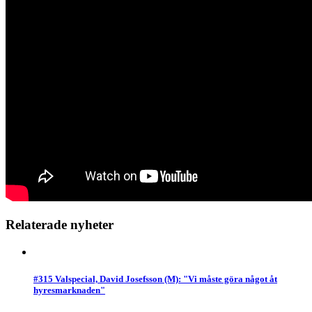
Relaterade nyheter
#315 Valspecial, David Josefsson (M): "Vi måste göra något åt
hyresmarknaden"