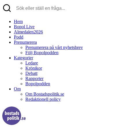
Hem
Bopol Live
Almedalen2026
Podd
Prenumerera
Prenumerera på vårt nyhetsbrev
Följ Bopolpodden
Kategorier
Ledare
Krönikor
Debatt
Rapporter
Bopolpodden
Om
Om Bostadspolitik.se
Redaktionell policy