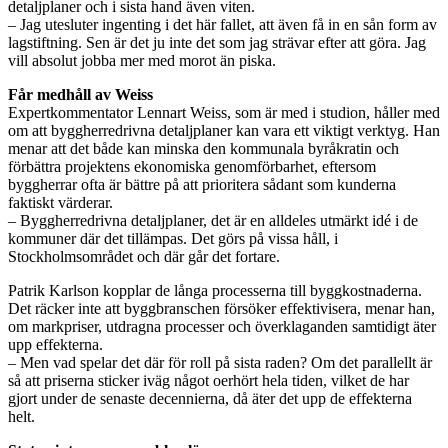
detaljplaner och i sista hand även viten.
– Jag utesluter ingenting i det här fallet, att även få in en sån form av
lagstiftning. Sen är det ju inte det som jag strävar efter att göra. Jag
vill absolut jobba mer med morot än piska.
Får medhåll av Weiss
Expertkommentator Lennart Weiss, som är med i studion, håller med
om att byggherredrivna detaljplaner kan vara ett viktigt verktyg. Han
menar att det både kan minska den kommunala byråkratin och
förbättra projektens ekonomiska genomförbarhet, eftersom
byggherrar ofta är bättre på att prioritera sådant som kunderna
faktiskt värderar.
– Byggherredrivna detaljplaner, det är en alldeles utmärkt idé i de
kommuner där det tillämpas. Det görs på vissa håll, i
Stockholmsområdet och där går det fortare.
Patrik Karlson kopplar de långa processerna till byggkostnaderna.
Det räcker inte att byggbranschen försöker effektivisera, menar han,
om markpriser, utdragna processer och överklaganden samtidigt äter
upp effekterna.
– Men vad spelar det där för roll på sista raden? Om det parallellt är
så att priserna sticker iväg något oerhört hela tiden, vilket de har
gjort under de senaste decennierna, då äter det upp de effekterna
helt.