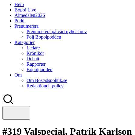
Hem
Bopol Live
Almedalen2026
Podd
Prenumerera
Prenumerera på vårt nyhetsbrev
Följ Bopolpodden
Kategorier
Ledare
Krönikor
Debatt
Rapporter
Bopolpodden
Om
Om Bostadspolitik.se
Redaktionell policy
#319 Valspecial, Patrik Karlson