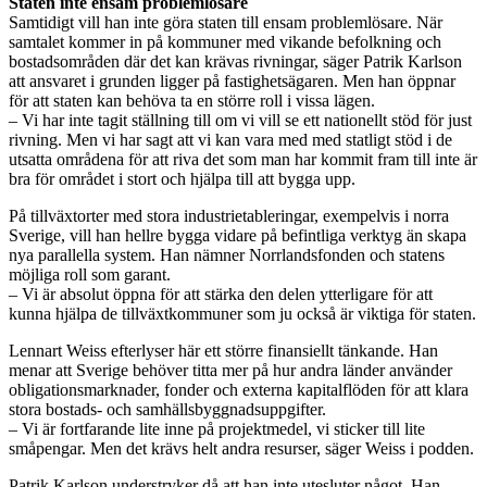
Staten inte ensam problemlösare
Samtidigt vill han inte göra staten till ensam problemlösare. När
samtalet kommer in på kommuner med vikande befolkning och
bostadsområden där det kan krävas rivningar, säger Patrik Karlson
att ansvaret i grunden ligger på fastighetsägaren. Men han öppnar
för att staten kan behöva ta en större roll i vissa lägen.
– Vi har inte tagit ställning till om vi vill se ett nationellt stöd för just
rivning. Men vi har sagt att vi kan vara med med statligt stöd i de
utsatta områdena för att riva det som man har kommit fram till inte är
bra för området i stort och hjälpa till att bygga upp.
På tillväxtorter med stora industrietableringar, exempelvis i norra
Sverige, vill han hellre bygga vidare på befintliga verktyg än skapa
nya parallella system. Han nämner Norrlandsfonden och statens
möjliga roll som garant.
– Vi är absolut öppna för att stärka den delen ytterligare för att
kunna hjälpa de tillväxtkommuner som ju också är viktiga för staten.
Lennart Weiss efterlyser här ett större finansiellt tänkande. Han
menar att Sverige behöver titta mer på hur andra länder använder
obligationsmarknader, fonder och externa kapitalflöden för att klara
stora bostads- och samhällsbyggnadsuppgifter.
– Vi är fortfarande lite inne på projektmedel, vi sticker till lite
småpengar. Men det krävs helt andra resurser, säger Weiss i podden.
Patrik Karlson understryker då att han inte utesluter något. Han