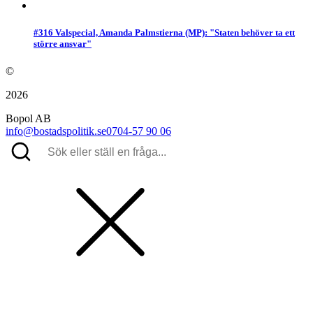
#316 Valspecial, Amanda Palmstierna (MP): "Staten behöver ta ett
större ansvar"
©
2026
Bopol AB
info@bostadspolitik.se
0704-57 90 06