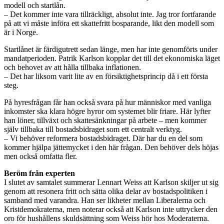
modell och startlån.
– Det kommer inte vara tillräckligt, absolut inte. Jag tror fortfarande
på att vi måste införa ett skattefritt bosparande, likt den modell som
är i Norge.
Startlånet är färdigutrett sedan länge, men har inte genomförts under
mandatperioden. Patrik Karlson kopplar det till det ekonomiska läget
och behovet av att hålla tillbaka inflationen.
– Det har liksom varit lite av en försiktighetsprincip då i ett första
steg.
På hyresfrågan får han också svara på hur människor med vanliga
inkomster ska klara högre hyror om systemet blir friare. Här lyfter
han löner, tillväxt och skattesänkningar på arbete – men kommer
själv tillbaka till bostadsbidraget som ett centralt verktyg.
– Vi behöver reformera bostadsbidraget. Där har du en del som
kommer hjälpa jättemycket i den här frågan. Den behöver dels höjas
men också omfatta fler.
Beröm från experten
I slutet av samtalet summerar Lennart Weiss att Karlson skiljer ut sig
genom att resonera fritt och sätta olika delar av bostadspolitiken i
samband med varandra. Han ser likheter mellan Liberalerna och
Kristdemokraterna, men noterar också att Karlson inte uttrycker den
oro för hushållens skuldsättning som Weiss hör hos Moderaterna.