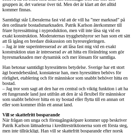
gruppen är, det varierar över tid. Men det är klart att det alltid
kommer finnas.
Samtidigt står Liberalerna fast vid att de vill ha ”mer marknad” på
den ordinarie bostadsmarknaden. Patrik Karlson återkommer till
friare hyressättning i nyproduktion, men vill inte låsa sig vid en
exakt konstruktion. Moderaternas trygghetshyror ser han som ett sätt
att få igång en bredare diskussion om hyresregleringen.
– Jag är inte superintresserad av att låsa fast mig vid en exakt
konstruktion utan är intresserad av att hitta en förändring som gör
hyresmarknaden mer dynamisk och mer lönsam för samtliga.
Han betonar samtidigt hyresrättens betydelse. Sverige har ett stort
ägt boendebestånd, konstaterar han, men hyresrätten behövs för
rörlighet, etablering och för människor som snabbt behöver hitta en
bostad.
– Jag tror som sagt att den har en central och viktig funktion i att ha
ett fungerande land just utifrån att den är så flexibel för människor
som snabbt behöver hitta en ny bostad eller flytta till en annan ort
eller som kommer ifrån ett annat land.
Vill se skattefritt bosparande
När frågan om unga och förstagångsköpare kommer upp beskriver
Patrik Karlson lättnaderna i kreditrestriktionerna som ett första steg,
men inte tillräckligt. Han vill se skattefritt bosparande efter norsk