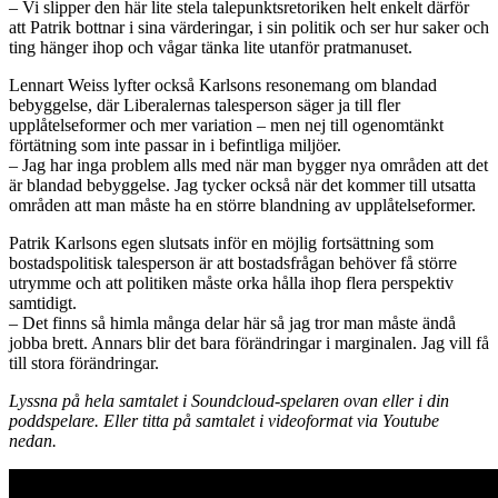
– Vi slipper den här lite stela talepunktsretoriken helt enkelt därför
att Patrik bottnar i sina värderingar, i sin politik och ser hur saker och
ting hänger ihop och vågar tänka lite utanför pratmanuset.
Lennart Weiss lyfter också Karlsons resonemang om blandad
bebyggelse, där Liberalernas talesperson säger ja till fler
upplåtelseformer och mer variation – men nej till ogenomtänkt
förtätning som inte passar in i befintliga miljöer.
– Jag har inga problem alls med när man bygger nya områden att det
är blandad bebyggelse. Jag tycker också när det kommer till utsatta
områden att man måste ha en större blandning av upplåtelseformer.
Patrik Karlsons egen slutsats inför en möjlig fortsättning som
bostadspolitisk talesperson är att bostadsfrågan behöver få större
utrymme och att politiken måste orka hålla ihop flera perspektiv
samtidigt.
– Det finns så himla många delar här så jag tror man måste ändå
jobba brett. Annars blir det bara förändringar i marginalen. Jag vill få
till stora förändringar.
Lyssna på hela samtalet i Soundcloud-spelaren ovan eller i din
poddspelare. Eller titta på samtalet i videoformat via Youtube
nedan.