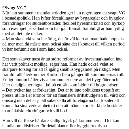
”Svagt VG”
När han summerar mandatperioden ger han regeringen ett svagt VG
i bostadspolitik. Han lyfter förenklingar av byggregler och bygglov,
förändringar för studentbostäder, flexibel hyresmarknad och hyrköp
som exempel på sådant som har gått framåt. Samtidigt är han tydlig
med att det inte räcker.
– Man ska ändå vara lite ärlig, det är väl klart att man hade hoppats
på mer men då måste man också sätta det i kontext till vilken period
vi har befunnit oss i som land också.
Det som skaver mest är att större reformer av hyresmarknaden inte
har varit politiskt möjliga, säger han. Han hade också velat se
skarpare förslag för att få igång småhusbyggandet på riktigt. Men
framför allt återkommer Karlson flera gånger till kommunernas roll.
Enligt honom håller vissa kommuner nere antalet byggrätter och
låter detaljplaner ligga i kö på ett sätt som bidrar till högre priser.
– Det tycker jag är förkastligt. Det är ju inte politikens uppgift att
pressa ut lite fler kronor för att finansiera driftsbudgeten till vård och
omsorg utan det är ju att säkerställa att företagarna har lokaler att
kunna ha sina verksamheter i och att människor ska få de bostäder
man faktiskt efterfrågar och vill bo i.
Han vill därför se hårdare statligt tryck på kommunerna. Det kan
handla om tidsfrister för detaljplaner, fler byggherredrivna