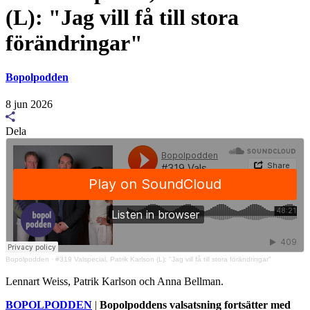
(L): "Jag vill få till stora
förändringar"
Bopolpodden
8 jun 2026
Dela
Bopolpodden
·
#319 Valspecial, Patrik Karlson (L): "Jag vill få till stora förändringar"
Lennart Weiss, Patrik Karlson och Anna Bellman.
BOPOLPODDEN
|
Bopolpoddens valsatsning fortsätter med