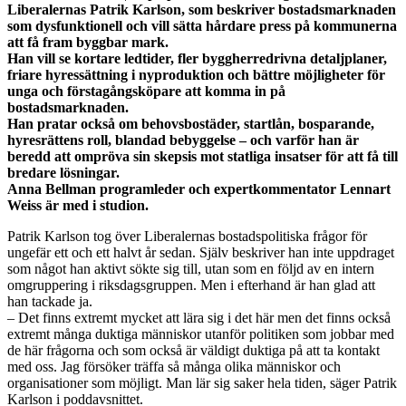
Liberalernas Patrik Karlson, som beskriver bostadsmarknaden
som dysfunktionell och vill sätta hårdare press på kommunerna
att få fram byggbar mark.
Han vill se kortare ledtider, fler byggherredrivna detaljplaner,
friare hyressättning i nyproduktion och bättre möjligheter för
unga och förstagångsköpare att komma in på
bostadsmarknaden.
Han pratar också om behovsbostäder, startlån, bosparande,
hyresrättens roll, blandad bebyggelse – och varför han är
beredd att ompröva sin skepsis mot statliga insatser för att få till
bredare lösningar.
Anna Bellman programleder och expertkommentator Lennart
Weiss är med i studion.
Patrik Karlson tog över Liberalernas bostadspolitiska frågor för
ungefär ett och ett halvt år sedan. Själv beskriver han inte uppdraget
som något han aktivt sökte sig till, utan som en följd av en intern
omgruppering i riksdagsgruppen. Men i efterhand är han glad att
han tackade ja.
– Det finns extremt mycket att lära sig i det här men det finns också
extremt många duktiga människor utanför politiken som jobbar med
de här frågorna och som också är väldigt duktiga på att ta kontakt
med oss. Jag försöker träffa så många olika människor och
organisationer som möjligt. Man lär sig saker hela tiden, säger Patrik
Karlson i poddavsnittet.