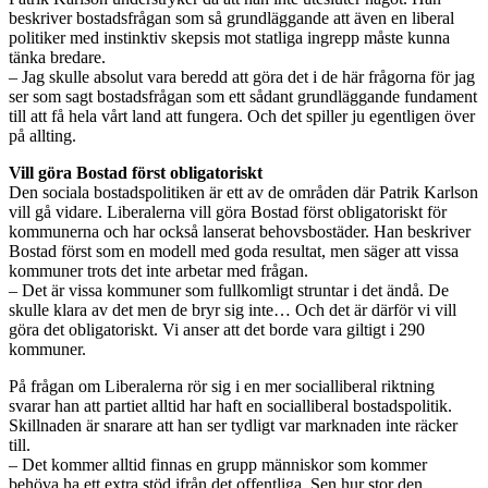
beskriver bostadsfrågan som så grundläggande att även en liberal
politiker med instinktiv skepsis mot statliga ingrepp måste kunna
tänka bredare.
– Jag skulle absolut vara beredd att göra det i de här frågorna för jag
ser som sagt bostadsfrågan som ett sådant grundläggande fundament
till att få hela vårt land att fungera. Och det spiller ju egentligen över
på allting.
Vill göra Bostad först obligatoriskt
Den sociala bostadspolitiken är ett av de områden där Patrik Karlson
vill gå vidare. Liberalerna vill göra Bostad först obligatoriskt för
kommunerna och har också lanserat behovsbostäder. Han beskriver
Bostad först som en modell med goda resultat, men säger att vissa
kommuner trots det inte arbetar med frågan.
– Det är vissa kommuner som fullkomligt struntar i det ändå. De
skulle klara av det men de bryr sig inte… Och det är därför vi vill
göra det obligatoriskt. Vi anser att det borde vara giltigt i 290
kommuner.
På frågan om Liberalerna rör sig i en mer socialliberal riktning
svarar han att partiet alltid har haft en socialliberal bostadspolitik.
Skillnaden är snarare att han ser tydligt var marknaden inte räcker
till.
– Det kommer alltid finnas en grupp människor som kommer
behöva ha ett extra stöd ifrån det offentliga. Sen hur stor den