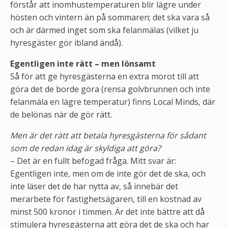
förstår att inomhustemperaturen blir lägre under
hösten och vintern än på sommaren; det ska vara så
och är därmed inget som ska felanmälas (vilket ju
hyresgäster gör ibland ändå).
Egentligen inte rätt – men lönsamt
Så för att ge hyresgästerna en extra morot till att
göra det de borde göra (rensa golvbrunnen och inte
felanmäla en lägre temperatur) finns Local Minds, där
de belönas när de gör rätt.
Men är det rätt att betala hyresgästerna för sådant
som de redan idag är skyldiga att göra?
– Det är en fullt befogad fråga. Mitt svar är:
Egentligen inte, men om de inte gör det de ska, och
inte läser det de har nytta av, så innebär det
merarbete för fastighetsägaren, till en kostnad av
minst 500 kronor i timmen. Är det inte bättre att då
stimulera hyresgästerna att göra det de ska och har