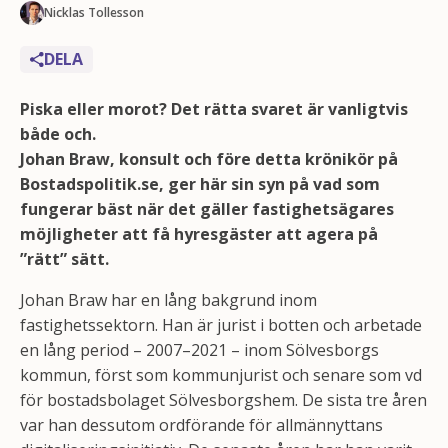
Nicklas Tollesson
DELA
Piska eller morot? Det rätta svaret är vanligtvis
både och.
Johan Braw, konsult och före detta krönikör på
Bostadspolitik.se, ger här sin syn på vad som
fungerar bäst när det gäller fastighetsägares
möjligheter att få hyresgäster att agera på
”rätt” sätt.
Johan Braw har en lång bakgrund inom
fastighetssektorn. Han är jurist i botten och arbetade
en lång period – 2007–2021 – inom Sölvesborgs
kommun, först som kommunjurist och senare som vd
för bostadsbolaget Sölvesborgshem. De sista tre åren
var han dessutom ordförande för allmännyttans