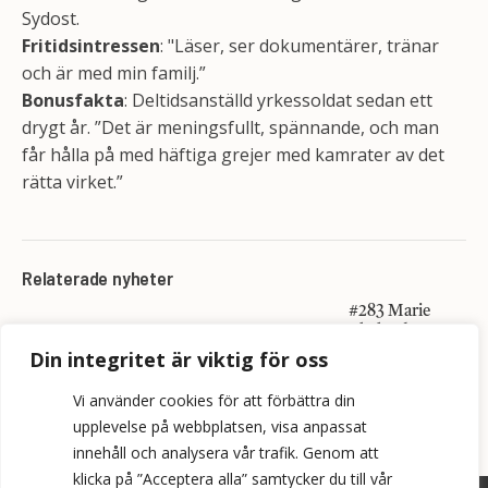
Sydost.
Fritidsintressen
: "Läser, ser dokumentärer, tränar
och är med min familj.”
Bonusfakta
: Deltidsanställd yrkessoldat sedan ett
drygt år. ”Det är meningsfullt, spännande, och man
får hålla på med häftiga grejer med kamrater av det
rätta virket.”
Relaterade nyheter
#283 Marie
Thelander
Dellhag: Så får
Din integritet är viktig för oss
MKB ordning i
Rosengård
Vi använder cookies för att förbättra din
upplevelse på webbplatsen, visa anpassat
innehåll och analysera vår trafik. Genom att
klicka på ”Acceptera alla” samtycker du till vår