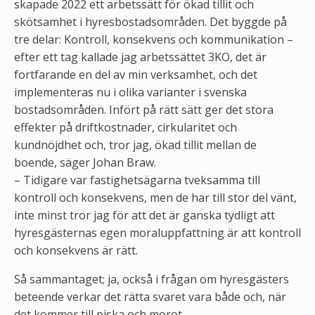
skapade 2022 ett arbetssätt för ökad tillit och
skötsamhet i hyresbostadsområden. Det byggde på
tre delar: Kontroll, konsekvens och kommunikation –
efter ett tag kallade jag arbetssättet 3KO, det är
fortfarande en del av min verksamhet, och det
implementeras nu i olika varianter i svenska
bostadsområden. Infört på rätt sätt ger det stora
effekter på driftkostnader, cirkularitet och
kundnöjdhet och, tror jag, ökad tillit mellan de
boende, säger Johan Braw.
– Tidigare var fastighetsägarna tveksamma till
kontroll och konsekvens, men de har till stor del vänt,
inte minst tror jag för att det är ganska tydligt att
hyresgästernas egen moraluppfattning är att kontroll
och konsekvens är rätt.
Så sammantaget; ja, också i frågan om hyresgästers
beteende verkar det rätta svaret vara både och, när
det kommer till piska och morot.