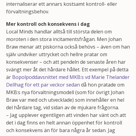
internaliserar ett annars kostsamt kontroll- eller
förvaltningsbehov.
Mer kontroll och konsekvens i dag
Local Minds handlar alltså till största delen om
moroten i den stora incitamentsfrågan. Men Johan
Braw menar att piskorna också behövs – även om han
själv undviker uttrycket och hellre pratar om
konsekvenser – och att pendeln de senaste åren har
svängt mer åt det hårdare hållet. Ett exempel på detta
är
Bopolpoddavsnittet med MKB:s vd Marie Thelander
Dellhag för ett par veckor sedan
då hon pratade om
MKB:s nya förvaltningsmodell (som för övrigt Johan
Braw var med och utvecklade) som innehåller en hel
del hårdare tag, vid sidan av de mjukare frågorna.
– Jag upplever egentligen att vinden har vänt och att
det i dag finns en helt annan öppenhet för kontroll
och konsekvens än för bara några år sedan. Jag