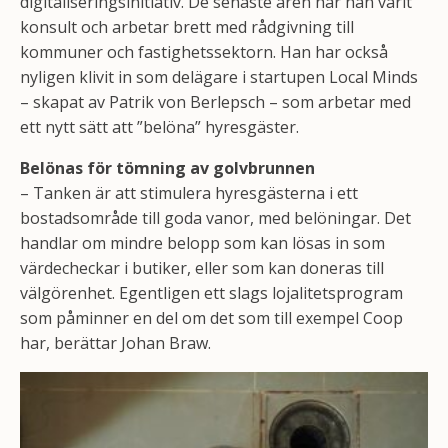
digitaliseringsinitiativ. De senaste åren har han varit
konsult och arbetar brett med rådgivning till
kommuner och fastighetssektorn. Han har också
nyligen klivit in som delägare i startupen Local Minds
– skapat av Patrik von Berlepsch – som arbetar med
ett nytt sätt att ”belöna” hyresgäster.
Belönas för tömning av golvbrunnen
– Tanken är att stimulera hyresgästerna i ett
bostadsområde till goda vanor, med belöningar. Det
handlar om mindre belopp som kan lösas in som
värdecheckar i butiker, eller som kan doneras till
välgörenhet. Egentligen ett slags lojalitetsprogram
som påminner en del om det som till exempel Coop
har, berättar Johan Braw.