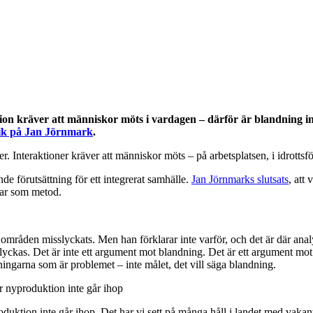
ation kräver att människor möts i vardagen – därför är blandning i
ik på Jan Jörnmark
.
ner. Interaktioner kräver att människor möts – på arbetsplatsen, i idrott
nde förutsättning för ett integrerat samhälle.
Jan Jörnmarks slutsats
, att
gar som metod.
atta områden misslyckats. Men han förklarar inte varför, och det är där an
slyckas. Det är inte ett argument mot blandning. Det är ett argument m
ingarna som är problemet – inte målet, det vill säga blandning.
r nyproduktion inte går ihop
oduktion inte går ihop. Det har vi sett på många håll i landet med va