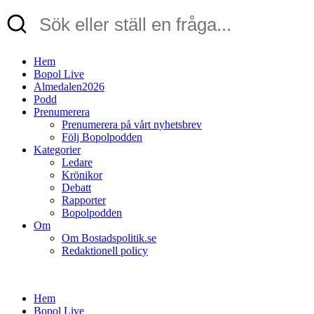
Hem
Bopol Live
Almedalen2026
Podd
Prenumerera
Prenumerera på vårt nyhetsbrev
Följ Bopolpodden
Kategorier
Ledare
Krönikor
Debatt
Rapporter
Bopolpodden
Om
Om Bostadspolitik.se
Redaktionell policy
Hem
Bopol Live