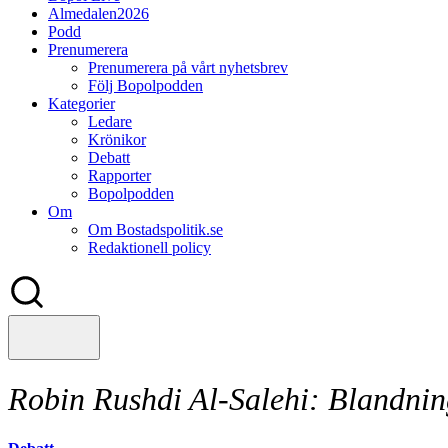
Almedalen2026
Podd
Prenumerera
Prenumerera på vårt nyhetsbrev
Följ Bopolpodden
Kategorier
Ledare
Krönikor
Debatt
Rapporter
Bopolpodden
Om
Om Bostadspolitik.se
Redaktionell policy
Robin Rushdi Al-Salehi:
Blandning