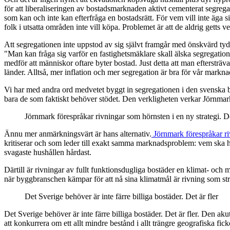
för att liberaliseringen av bostadsmarknaden aktivt cementerat segregat
som kan och inte kan efterfråga en bostadsrätt. För vem vill inte äga 
folk i utsatta områden inte vill köpa. Problemet är att de aldrig getts ve
Att segregationen inte uppstod av sig självt framgår med önskvärd tyd
"Man kan fråga sig varför en fastighetsmäklare skall älska segregati
medför att människor oftare byter bostad. Just detta att man eftersträv
länder. Alltså, mer inflation och mer segregation är bra för vår markna
Vi har med andra ord medvetet byggt in segregationen i den svenska bo
bara de som faktiskt behöver stödet. Den verkligheten verkar Jörnmark vä
Jörnmark förespråkar rivningar som hörnsten i en ny strategi. Det
Ännu mer anmärkningsvärt är hans alternativ.
Jörnmark förespråkar ri
kritiserar och som leder till exakt samma marknadsproblem: vem ska ha 
svagaste hushållen hårdast.
Därtill är rivningar av fullt funktionsdugliga bostäder en klimat- och mil
när byggbranschen kämpar för att nå sina klimatmål är rivning som strat
Det Sverige behöver är inte färre billiga bostäder. Det är fler
Det Sverige behöver är inte färre billiga bostäder. Det är fler. Den a
att konkurrera om ett allt mindre bestånd i allt trängre geografiska fick