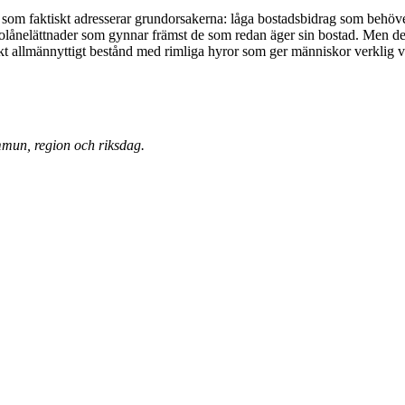
er som faktiskt adresserar grundorsakerna: låga bostadsbidrag som behö
olånelättnader som gynnar främst de som redan äger sin bostad. Men det
ärkt allmännyttigt bestånd med rimliga hyror som ger människor verklig v
mmun, region och riksdag.