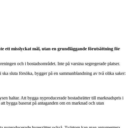
nte ett misslyckat mål, utan en grundläggande förutsättning för
sföreningen och i bostadsområdet. Inte på varsina segregerade platser.
 vi ska sluta försöka, bygger på en sammanblandning av två olika saker:
alysen haltar. Att bygga nyproducerade bostadsrätter till marknadspris i
ot att bygga baserat på antaganden om en marknad och utan
kanta nyproducerade hyresrätter också. Tvärtom kan man argumentera