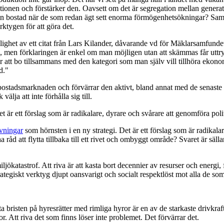
ionen och förstärker den. Oavsett om det är segregation mellan generation
sin bostad när de som redan ägt sett enorma förmögenhetsökningar? Samtid
rktygen för att göra det.
lighet av ett citat från Lars Kilander, dåvarande vd för Mäklarsamfund
on, men förklaringen är enkel om man möjligen utan att skämmas får uttr
ar att bo tillsammans med den kategori som man själv vill tillhöra ekonom
d."
stadsmarknaden och förvärrar den aktivt, bland annat med de senaste bo
lja att inte förhålla sig till.
 är ett förslag som är radikalare, dyrare och svårare att genomföra polit
vningar
som hörnsten i en ny strategi. Det är ett förslag som är radikala
råd att flytta tillbaka till ett rivet och ombyggt område? Svaret är säll
jökatastrof. Att riva är att kasta bort decennier av resurser och energi, f
egiskt verktyg djupt oansvarigt och socialt respektlöst mot alla de som 
kuta bristen på hyresrätter med rimliga hyror är en av de starkaste dri
or. Att riva det som finns löser inte problemet. Det förvärrar det.