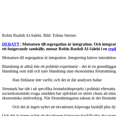
Robin Rushdi Al-Salehi. Bild: Tobias Sterner.
DEBATT
|
Motsatsen till segregation är integration. Och integr
ett fungerande samhälle, menar Robin Rushdi Al-Sálehi i en
repl
Motsatsen till segregation är integration. Integrering kräver interaktio
Blandning är alltså inte ett politiskt experiment – det är en grundlägga
blandning som mål och naiv blandning utan ekonomiska förutsättnin
Han förklarar inte varför, och det är där analysen haltar
Jörnmark har rätt i att specifika bostadsrättsprojekt i politiskt efters
socioekonomiskt svaga områden har självklart en större chans att mis
ekonomiska stödverktyg. När förutsättningarna saknas är det förutsättn
Och det är ingen nyhet att ekvationen köpsvaga hushåll plus dy
Och det är ingen nyhet att ekvationen köpsvaga hushåll plus dyr nypr