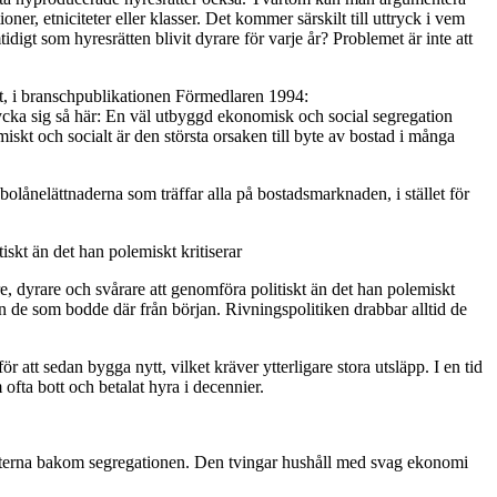
er, etniciteter eller klasser. Det kommer särskilt till uttryck i vem
igt som hyresrätten blivit dyrare för varje år? Problemet är inte att
et, i branschpublikationen Förmedlaren 1994:
ycka sig så här: En väl utbyggd ekonomisk och social segregation
iskt och socialt är den största orsaken till byte av bostad i många
lånelättnaderna som träffar alla på bostadsmarknaden, i stället för
iskt än det han polemiskt kritiserar
re, dyrare och svårare att genomföra politiskt än det han polemiskt
an de som bodde där från början. Rivningspolitiken drabbar alltid de
ör att sedan bygga nytt, vilket kräver ytterligare stora utsläpp. I en tid
ofta bott och betalat hyra i decennier.
vkrafterna bakom segregationen. Den tvingar hushåll med svag ekonomi