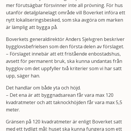
mer förutsägbar försvinner inte all prövning. För hus
utanför detaljplanelagt område vill Boverket införa ett
nytt lokaliseringsbesked, som ska avgöra om marken
är lämplig att bygga på.
Boverkets generaldirektör Anders Sjelvgren beskriver
bygglovsbefrielsen som den första delen av förslaget.
– Förslaget innebär att ett fristående enbostadshus,
avsett för permanent bruk, ska kunna undantas från
bygglov om det uppfyller två kriterier som vi har satt
upp, säger han.
Det handlar om både yta och höjd.
– Det ena är att byggnadsarean får vara max 120
kvadratmeter och att taknockhöjden får vara max 5,5
meter.
Gränsen på 120 kvadratmeter är enligt Boverket satt
med ett tydligt mål: huset ska kunna fungera som ett