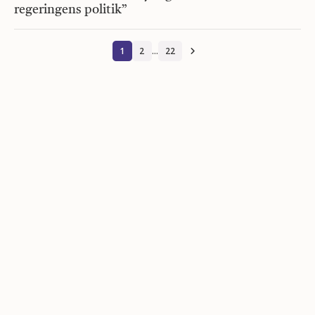
regeringens politik”
1
2
…
22
