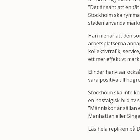
”Det är sant att en tät
Stockholm ska rymma fl
staden använda marken
Han menar att den som
arbetsplatserna annar
kollektivtrafik, servi
ett mer effektivt mark
Elinder hänvisar ocks
vara positiva till hög
Stockholm ska inte kop
en nostalgisk bild av si
”Människor är sällan 
Manhattan eller Singa
Läs hela repliken på 