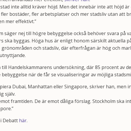
 stad inte alltid kräver höjd. Men det innebär inte att höjd är
er bostäder, fler arbetsplatser och mer stadsliv utan att b
 mer effektivt.”
 säger nej till högre bebyggelse också behöver svara på v
s ska byggas. Höga hus är enligt honom särskilt aktuella p
ce, grönområden och stadsliv, där efterfrågan är hög och ma
utnyttjande.
å till Handelskammarens undersökning, där 85 procent av de
re bebyggelse när de får se visualiseringar av möjliga stadsmi
iera Dubai, Manhattan eller Singapore, skriver han, men int
g själv.
emot framtiden. De är emot dåliga förslag. Stockholm ska in
pore.”
Di Debatt
här
.