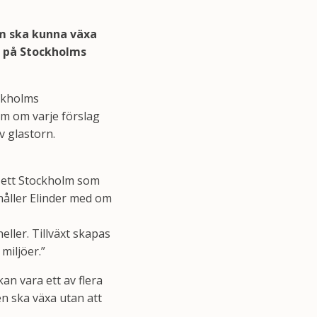
lm ska kunna växa
ng på Stockholms
ockholms
om om varje förslag
v glastorn.
ett Stockholm som
 håller Elinder med om
eller. Tillväxt skapas
miljöer.”
an vara ett av flera
en ska växa utan att