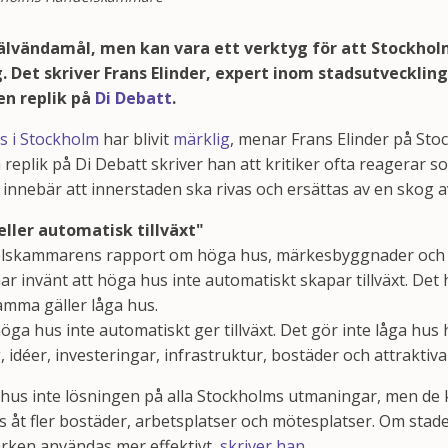
jälvändamål, men kan vara ett verktyg för att Stockho
g. Det skriver Frans Elinder, expert inom stadsutveckli
n replik på
Di Debatt
.
 i Stockholm
har blivit
märklig
, menar Frans Elinder på St
replik på Di Debatt skriver han att kritiker ofta reagerar s
nnebär att innerstaden ska rivas och ersättas av en skog a
eller automatisk tillväxt"
lskammarens rapport om höga hus, märkesbyggnader och 
har invänt att höga hus inte automatiskt skapar tillväxt. Det
mma gäller låga hus.
öga hus inte automatiskt ger tillväxt. Det gör inte låga hus h
 idéer, investeringar, infrastruktur, bostäder och attraktiva 
 hus inte lösningen på alla Stockholms utmaningar, men de k
ts åt fler bostäder, arbetsplatser och mötesplatser. Om stad
rken användas mer effektivt,
skriver han
.