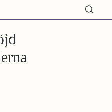
öjd
derna