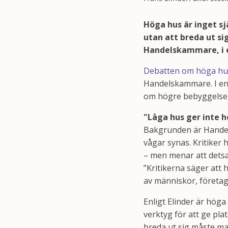
Höga hus är inget s
utan att breda ut si
Handelskammare, i e
Debatten om höga hus
Handelskammare. I en 
om högre bebyggelse i
"Låga hus ger inte h
Bakgrunden är Hande
vågar synas. Kritiker 
– men menar att detsa
”Kritikerna säger att h
av människor, företag,
Enligt Elinder är höga
verktyg för att ge pla
breda ut sig måste ma