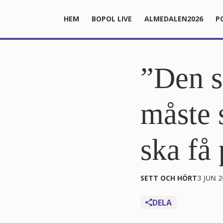
HEM
BOPOL LIVE
ALMEDALEN2026
P
”Den s
måste 
ska få 
SETT OCH HÖRT
3 JUN 2
DELA