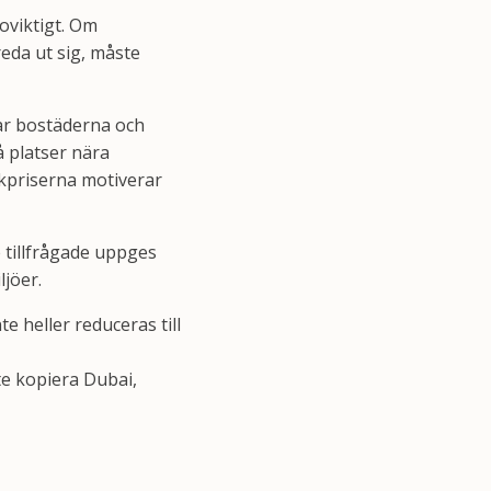
 oviktigt. Om
reda ut sig, måste
ar bostäderna och
å platser nära
rkpriserna motiverar
 tillfrågade uppges
ljöer.
e heller reduceras till
te kopiera Dubai,