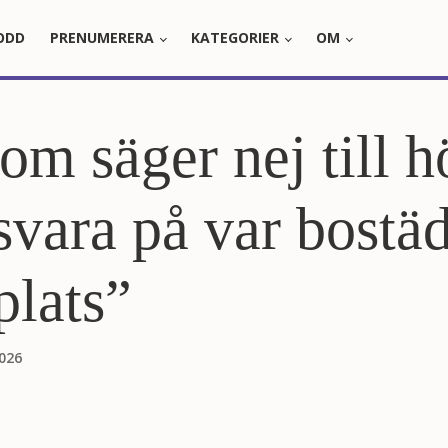
ODD
PRENUMERERA
KATEGORIER
OM
om säger nej till h
svara på var bostä
plats”
026