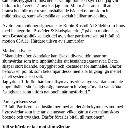
samhällsbyggnadsbranschen är väldigt politiskt styrd och jag vill
bidra och påverka så mycket jag kan. Mitt mål är att se till att
branschen blir mer resurshushållande både ekonomiskt och
miljömässigt, samt säkerställa en socialt hållbar utveckling.
Av de fem motioner signerade av Robin Rushdi Al-Sálehi som finns
med i kategorin ”Bostäder & Stadsplanering” på den motionslista
som Bostadspolitik.se tagit del av, yrkar partistyrelsen på bifall på
motion 03A11: Hårdare tillsyn av slumvärdar.
Motionen lyder:
”Skandaler efter skandaler kan läsas i diverse tidningar om
slumvärdar som inte upprätthåller sitt fastighetsägaransvar. Detta
skapar stort lidande, otrygghet och kostnader för samhället. Därför
behövs en politik som bekämpar dessa med alla tillgängliga medel
på ett systematiskt sätt.
Jag yrkar: 1. Införa hårdare tillsyn av oseriösa hyresvärdar som inte
upprätthåller sitt fastighetsägaransvar och tvångsförvalta vanskötta
fastigheter, samt införa nationellt näringsförbud.”
Partistyrelsens svar:
”Bifall. Partistyrelsen instämmer med att det är bekymmersamt med
hyresvärdar som inte tar sitt ansvar, vilket går ut över människors
boende och trygghet. Därför föreslås bifall till motionen”.
Vill se hårdare tag mot slumvärdar