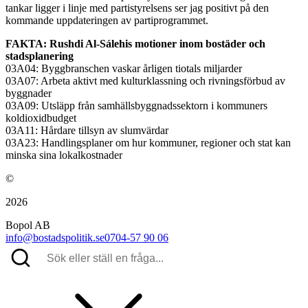
tankar ligger i linje med partistyrelsens ser jag positivt på den
kommande uppdateringen av partiprogrammet.
FAKTA: Rushdi Al-Sálehis motioner inom bostäder och
stadsplanering
03A04: Byggbranschen vaskar årligen tiotals miljarder
03A07: Arbeta aktivt med kulturklassning och rivningsförbud av
byggnader
03A09: Utsläpp från samhällsbyggnadssektorn i kommuners
koldioxidbudget
03A11: Hårdare tillsyn av slumvärdar
03A23: Handlingsplaner om hur kommuner, regioner och stat kan
minska sina lokalkostnader
©
2026
Bopol AB
info@bostadspolitik.se
0704-57 90 06