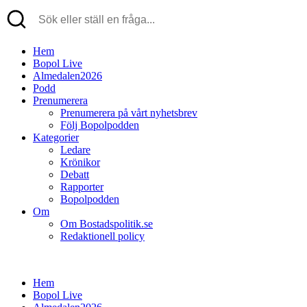
Hem
Bopol Live
Almedalen2026
Podd
Prenumerera
Prenumerera på vårt nyhetsbrev
Följ Bopolpodden
Kategorier
Ledare
Krönikor
Debatt
Rapporter
Bopolpodden
Om
Om Bostadspolitik.se
Redaktionell policy
Hem
Bopol Live