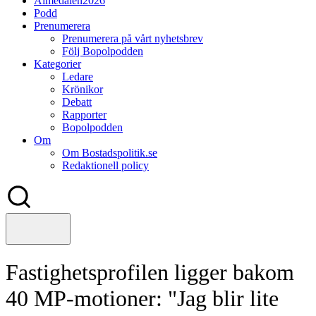
Almedalen2026
Podd
Prenumerera
Prenumerera på vårt nyhetsbrev
Följ Bopolpodden
Kategorier
Ledare
Krönikor
Debatt
Rapporter
Bopolpodden
Om
Om Bostadspolitik.se
Redaktionell policy
Fastighetsprofilen ligger bakom
40 MP-motioner: "Jag blir lite