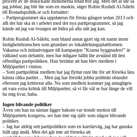
procent av de inskickade motionerna totalt tror jag. Men det är lite så
jag jobbar, jag blir lite som en maskin, säger Robin Rushdi Al-Sálehi
till Bostadspolitik.se och fortsätter:
– Partiprogrammet ska uppdateras för första gången sedan 2013 och
allt det här ska in i arbetet med det nya partiprogrammet, så jag
kände att jag var tvungen att bidra på alla sätt jag kan.
Robin Rushdi Al-Sálehi, som bland annat gjort sig ett namn inom
fastighetsbranschen som grundare av lokaldelningsplattformen
Vakansa och initiativtagare till kampanjen ”Krama byggnaden!” är
välkänd som debattör, men har tidigare hållit lite avstånd till den
offentliga partipolitiken. Han berättar att han blev medlem i
Miljöpartiet i vintras.
– Som partipolitisk medlem har jag flyttat runt lite för att försöka lära
känna olika partier… Men jag har försökt jobba politiskt obundet
eftersom jag kritiserar alla. Nu som medlem kommer jag antagligen
att vara extra kritisk till Miljöpartiet, så vi får väl se hur länge de vill
ha mig kvar, haha.
Ingen blivande politiker
Även om han nu nästan ligger bakom var tionde motion till
Miljöpartiets kongress, ser han inte sig själv som någon blivande
politiker.
– Jag har aldrig sett partipolitiken som en karriärväg, jag har ganska
fullt upp ändå. Men det går inte att förneka att