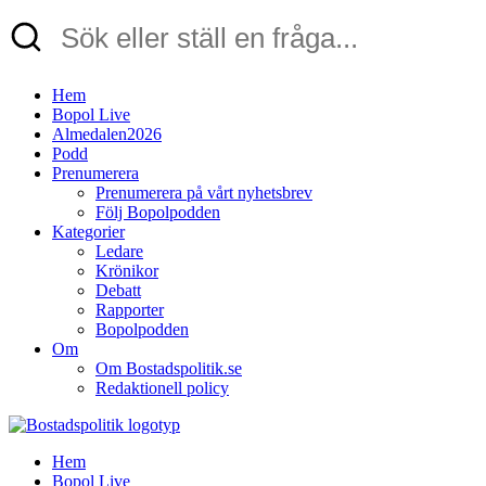
Hem
Bopol Live
Almedalen2026
Podd
Prenumerera
Prenumerera på vårt nyhetsbrev
Följ Bopolpodden
Kategorier
Ledare
Krönikor
Debatt
Rapporter
Bopolpodden
Om
Om Bostadspolitik.se
Redaktionell policy
Hem
Bopol Live