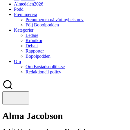
Almedalen2026
Podd
Prenumerera
Prenumerera på vårt nyhetsbrev
Följ Bopolpodden
Kategorier
Ledare
Krönikor
Debatt
Rapporter
Bopolpodden
Om
Om Bostadspolitik.se
Redaktionell policy
Alma Jacobson