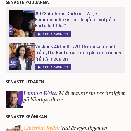
SENASTE PODDARNA
#322 Andreas Carlson: ”Varje
kommunpolitiker borde gå till val på att
korta ledtider”
SPELA AVSNITT
Veckans Aktuellt v26: Oseriösa utspel
från ytterkanterna – och plus och minus
från Almedalen
SPELA AVSNITT
SENASTE LEDAREN
Lennart Weiss:
M äventyrar sin trovärdighet
på Nimbys altare
SENASTE KRÖNIKAN
Christian Kylin:
Vad är egentligen en