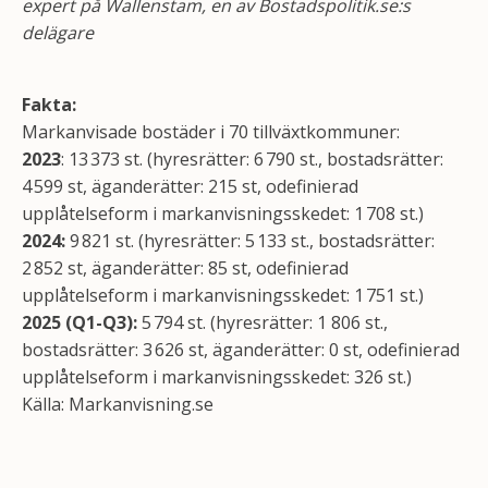
expert på Wallenstam, en av Bostadspolitik.se:s
delägare
Fakta:
Markanvisade bostäder i 70 tillväxtkommuner:
2023
: 13 373 st. (hyresrätter: 6 790 st., bostadsrätter:
4 599 st, äganderätter: 215 st, odefinierad
upplåtelseform i markanvisningsskedet: 1 708 st.)
2024:
9 821 st. (hyresrätter: 5 133 st., bostadsrätter:
2 852 st, äganderätter: 85 st, odefinierad
upplåtelseform i markanvisningsskedet: 1 751 st.)
2025
(Q1-Q3):
5 794 st. (hyresrätter: 1 806 st.,
bostadsrätter: 3 626 st, äganderätter: 0 st, odefinierad
upplåtelseform i markanvisningsskedet: 326 st.)
Källa: Markanvisning.se