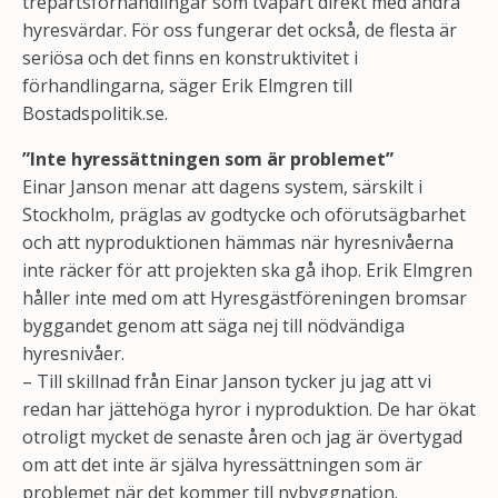
trepartsförhandlingar som tvåpart direkt med andra
hyresvärdar. För oss fungerar det också, de flesta är
seriösa och det finns en konstruktivitet i
förhandlingarna, säger Erik Elmgren till
Bostadspolitik.se.
”Inte hyressättningen som är problemet”
Einar Janson menar att dagens system, särskilt i
Stockholm, präglas av godtycke och oförutsägbarhet
och att nyproduktionen hämmas när hyresnivåerna
inte räcker för att projekten ska gå ihop. Erik Elmgren
håller inte med om att Hyresgästföreningen bromsar
byggandet genom att säga nej till nödvändiga
hyresnivåer.
– Till skillnad från Einar Janson tycker ju jag att vi
redan har jättehöga hyror i nyproduktion. De har ökat
otroligt mycket de senaste åren och jag är övertygad
om att det inte är själva hyressättningen som är
problemet när det kommer till nybyggnation.