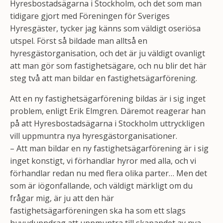
Hyresbostadsägarna i Stockholm, och det som man
tidigare gjort med Föreningen för Sveriges
Hyresgäster, tycker jag känns som väldigt oseriösa
utspel. Först så bildade man alltså en
hyresgästorganisation, och det är ju väldigt ovanligt
att man gör som fastighetsägare, och nu blir det här
steg två att man bildar en fastighetsägarförening.
Att en ny fastighetsägarförening bildas är i sig inget
problem, enligt Erik Elmgren. Däremot reagerar han
på att Hyresbostadsägarna i Stockholm uttryckligen
vill uppmuntra nya hyresgästorganisationer.
– Att man bildar en ny fastighetsägarförening är i sig
inget konstigt, vi förhandlar hyror med alla, och vi
förhandlar redan nu med flera olika parter… Men det
som är iögonfallande, och väldigt märkligt om du
frågar mig, är ju att den här
fastighetsägarföreningen ska ha som ett slags
huvuduppdrag att uppmuntra till skapandet av nya