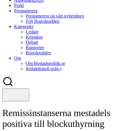
Almedalen2026
Podd
Prenumerera
Prenumerera på vårt nyhetsbrev
Följ Bopolpodden
Kategorier
Ledare
Krönikor
Debatt
Rapporter
Bopolpodden
Om
Om Bostadspolitik.se
Redaktionell policy
Remissinstanserna mestadels
positiva till blockuthyrning