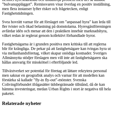
”bulvanupplägget”. Remissvaren visar överlag en positiv inställning,
men flera instanser lyfter risker och frågetecken, enligt
Fastighetstidningen.
Svea hovrätt varnar för att förslaget om ”anpassad hyra” kan leda till
fler tvister och ökad belastning på domstolarna. Hyresgästföreningen
avfärdar idén och menar att den i praktiken innebär marknadshyra,
vilket redan är reglerat genom kollektivt förhandlade hyror.
Fastighetsägarna är i grunden positiva men kritiska till att reglerna
blir för krångliga. De pekar på att fastighetsägare kan tvingas hyra ut
via mellanhandsföretag, vilket skapar onödiga kostnader. Sveriges
Allmännytta stödjer förslagen men vill inte att fastighetsägaren ska
hållas ansvarig för misskötsel i efterföljande led.
Tillväxtverket ser potential för företag att lättare rekrytera personal
men saknar en geografisk analys och varnar för att modellen kan
förstärka så kallade ”fly-in fly-out”-mönster. Svenska
Colivingförbundet ifrågasätter tidsbegränsade tillstånd, då de kan
hämma investeringar, medan Urban Rights i stort är negativa till hela
paketet.
Relaterade nyheter