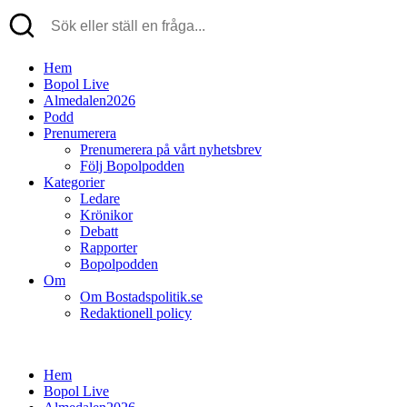
Hem
Bopol Live
Almedalen2026
Podd
Prenumerera
Prenumerera på vårt nyhetsbrev
Följ Bopolpodden
Kategorier
Ledare
Krönikor
Debatt
Rapporter
Bopolpodden
Om
Om Bostadspolitik.se
Redaktionell policy
Hem
Bopol Live