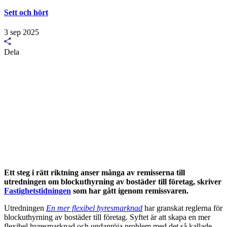
Sett och hört
3 sep 2025
Dela
Ett steg i rätt riktning anser många av remisserna till
utredningen om blockuthyrning av bostäder till företag, skriver
Fastighetstidningen
som har gått igenom remissvaren.
Utredningen
En mer flexibel hyresmarknad
har granskat reglerna för
blockuthyrning av bostäder till företag. Syftet är att skapa en mer
flexibel hyresmarknad och undanröja problem med det så kallade