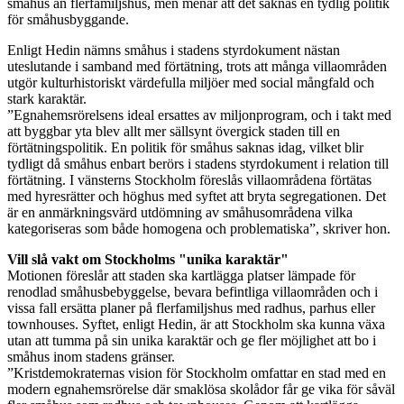
småhus än flerfamiljshus, men menar att det saknas en tydlig politik
för småhusbyggande.
Enligt Hedin nämns småhus i stadens styrdokument nästan
uteslutande i samband med förtätning, trots att många villaområden
utgör kulturhistoriskt värdefulla miljöer med social mångfald och
stark karaktär.
”Egnahemsrörelsens ideal ersattes av miljonprogram, och i takt med
att byggbar yta blev allt mer sällsynt övergick staden till en
förtätningspolitik. En politik för småhus saknas idag, vilket blir
tydligt då småhus enbart berörs i stadens styrdokument i relation till
förtätning. I vänsterns Stockholm föreslås villaområdena förtätas
med hyresrätter och höghus med syftet att bryta segregationen. Det
är en anmärkningsvärd utdömning av småhusområdena vilka
kategoriseras som både homogena och problematiska”, skriver hon.
Vill slå vakt om Stockholms "unika karaktär"
Motionen föreslår att staden ska kartlägga platser lämpade för
renodlad småhusbebyggelse, bevara befintliga villaområden och i
vissa fall ersätta planer på flerfamiljshus med radhus, parhus eller
townhouses. Syftet, enligt Hedin, är att Stockholm ska kunna växa
utan att tumma på sin unika karaktär och ge fler möjlighet att bo i
småhus inom stadens gränser.
”Kristdemokraternas vision för Stockholm omfattar en stad med en
modern egnahemsrörelse där smaklösa skolådor får ge vika för såväl