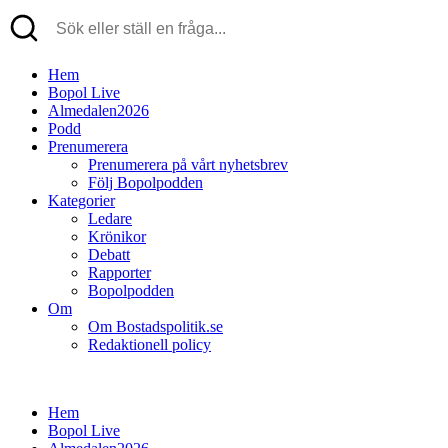
Hem
Bopol Live
Almedalen2026
Podd
Prenumerera
Prenumerera på vårt nyhetsbrev
Följ Bopolpodden
Kategorier
Ledare
Krönikor
Debatt
Rapporter
Bopolpodden
Om
Om Bostadspolitik.se
Redaktionell policy
Hem
Bopol Live