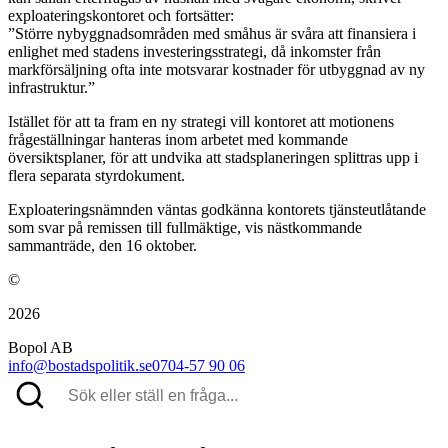
exploateringskontoret och fortsätter:
”Större nybyggnadsområden med småhus är svåra att finansiera i
enlighet med stadens investeringsstrategi, då inkomster från
markförsäljning ofta inte motsvarar kostnader för utbyggnad av ny
infrastruktur.”
Istället för att ta fram en ny strategi vill kontoret att motionens
frågeställningar hanteras inom arbetet med kommande
översiktsplaner, för att undvika att stadsplaneringen splittras upp i
flera separata styrdokument.
Exploateringsnämnden väntas godkänna kontorets tjänsteutlåtande
som svar på remissen till fullmäktige, vis nästkommande
sammanträde, den 16 oktober.
©
2026
Bopol AB
info@bostadspolitik.se
0704-57 90 06