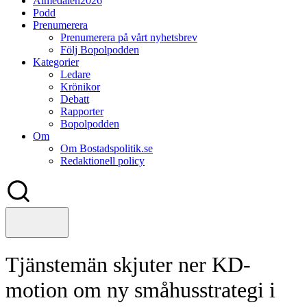
Almedalen2026
Podd
Prenumerera
Prenumerera på vårt nyhetsbrev
Följ Bopolpodden
Kategorier
Ledare
Krönikor
Debatt
Rapporter
Bopolpodden
Om
Om Bostadspolitik.se
Redaktionell policy
Tjänstemän skjuter ner KD-
motion om ny småhusstrategi i