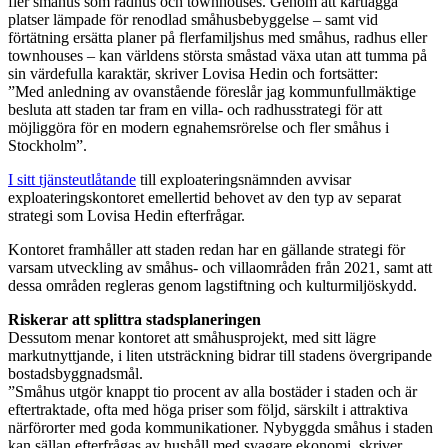
fler småhus som radhus och townhouses. Genom att kartlägga
platser lämpade för renodlad småhusbebyggelse – samt vid
förtätning ersätta planer på flerfamiljshus med småhus, radhus eller
townhouses – kan världens största småstad växa utan att tumma på
sin värdefulla karaktär, skriver Lovisa Hedin och fortsätter:
”Med anledning av ovanstående föreslår jag kommunfullmäktige
besluta att staden tar fram en villa- och radhusstrategi för att
möjliggöra för en modern egnahemsrörelse och fler småhus i
Stockholm”.
I sitt tjänsteutlåtande
till exploateringsnämnden avvisar
exploateringskontoret emellertid behovet av den typ av separat
strategi som Lovisa Hedin efterfrågar.
Kontoret framhåller att staden redan har en gällande strategi för
varsam utveckling av småhus- och villaområden från 2021, samt att
dessa områden regleras genom lagstiftning och kulturmiljöskydd.
Riskerar att splittra stadsplaneringen
Dessutom menar kontoret att småhusprojekt, med sitt lägre
markutnyttjande, i liten utsträckning bidrar till stadens övergripande
bostadsbyggnadsmål.
”Småhus utgör knappt tio procent av alla bostäder i staden och är
eftertraktade, ofta med höga priser som följd, särskilt i attraktiva
närförorter med goda kommunikationer. Nybyggda småhus i staden
kan sällan efterfrågas av hushåll med svagare ekonomi, skriver