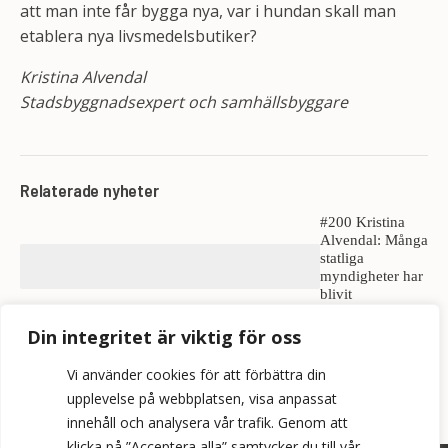
att man inte får bygga nya, var i hundan skall man
etablera nya livsmedelsbutiker?
Kristina Alvendal
Stadsbyggnadsexpert och samhällsbyggare
Relaterade nyheter
#200 Kristina
Alvendal: Många
statliga
myndigheter har
blivit
särintressen
Alvendal:
Din integritet är viktig för oss
Avskaffa plan-
och bygglagen
Vi använder cookies för att förbättra din
upplevelse på webbplatsen, visa anpassat
innehåll och analysera vår trafik. Genom att
klicka på ”Acceptera alla” samtycker du till vår