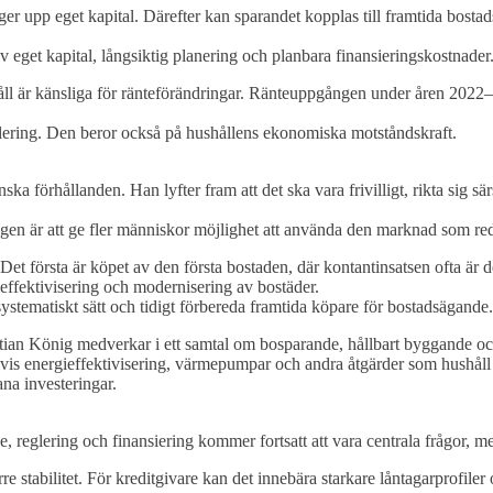
r upp eget kapital. Därefter kan sparandet kopplas till framtida bostadsf
eget kapital, långsiktig planering och planbara finansieringskostnader
ushåll är känsliga för ränteförändringar. Ränteuppgången under åren 20
glering. Den beror också på hushållens ekonomiska motståndskraft.
a förhållanden. Han lyfter fram att det ska vara frivilligt, rikta sig sär
n är att ge fler människor möjlighet att använda den marknad som red
Det första är köpet av den första bostaden, där kontantinsatsen ofta är 
ieffektivisering och modernisering av bostäder.
systematiskt sätt och tidigt förbereda framtida köpare för bostadsägande.
an König medverkar i ett samtal om bosparande, hållbart byggande och
lvis energieffektivisering, värmepumpar och andra åtgärder som hushåll 
ana investeringar.
 reglering och finansiering kommer fortsatt att vara centrala frågor, me
e stabilitet. För kreditgivare kan det innebära starkare låntagarprofiler