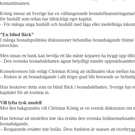
kontantinsatsen.
König menar att Sverige har en välfungerande bostadsfinansieringsmark
för hushåll som redan har tillräckligt eget kapital.
– För många unga hushåll och hushåll med låga eller medelhöga inkomste
”En blind fläck”
I många bostadspolitiska diskussioner behandlas bostadsägande främst s
utvecklas.
Men innan en bank kan bevilja ett lån måste köparen ha byggt upp tillr
– Den svenska bostadsdebatten ägnar betydligt mindre uppmärksamhet å
Konsekvensen blir enligt Christian König att skillnaden ökar mellan hus
– Risken är att bostadsägande i allt högre grad blir beroende av befint
Han beskriver detta som en blind fläck i bostadsdebatten. Sverige ha
kapitalet för att komma in.
Vill lyfta tysk modell
Mot den bakgrunden vill Christian König se en svensk diskussion om 
Han betonar att modellen inte ska ersätta den svenska bolånemarknaden,
bostadsägande.
– Bosparande ersätter inte bolån. Dess funktion är snarare att överbry