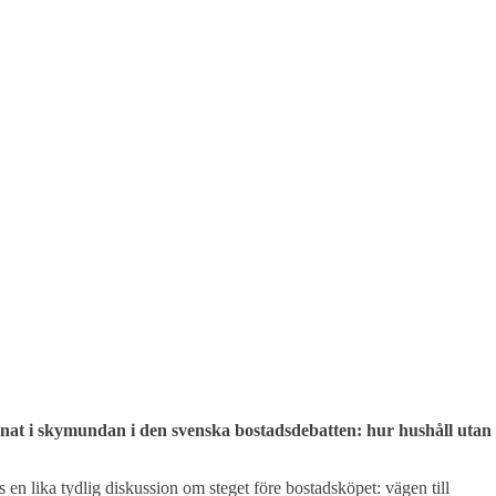
mnat i skymundan i den svenska bostadsdebatten: hur hushåll utan
n lika tydlig diskussion om steget före bostadsköpet: vägen till