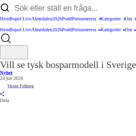
Hem
Bopol Live
Almedalen2026
Podd
Prenumerera
Kategorier
Om
Hem
Bopol Live
Almedalen2026
Podd
Prenumerera
Kategorier
Om
Vill se tysk bosparmodell i Sverig
Nyhet
24 jun 2026
Victor Friberg
Dela