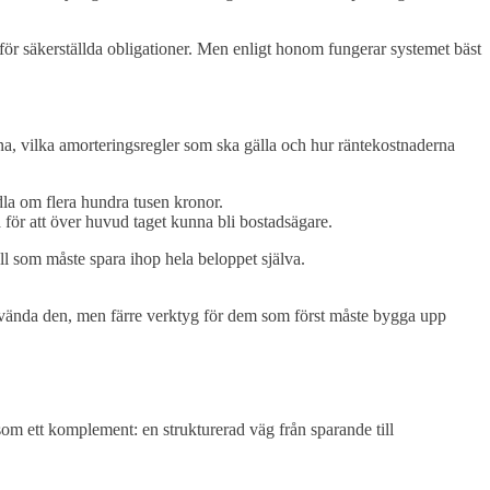
ör säkerställda obligationer. Men enligt honom fungerar systemet bäst
na, vilka amorteringsregler som ska gälla och hur räntekostnaderna
dla om flera hundra tusen kronor.
ör att över huvud taget kunna bli bostadsägare.
ll som måste spara ihop hela beloppet själva.
nvända den, men färre verktyg för dem som först måste bygga upp
om ett komplement: en strukturerad väg från sparande till