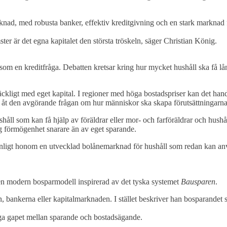
nad, med robusta banker, effektiv kreditgivning och en stark marknad f
r är det egna kapitalet den största tröskeln, säger Christian König.
om en kreditfråga. Debatten kretsar kring hur mycket hushåll ska få lå
äckligt med eget kapital. I regioner med höga bostadspriser kan det han
t den avgörande frågan om hur människor ska skapa förutsättningarna f
håll som kan få hjälp av föräldrar eller mor- och farföräldrar och hushå
lig förmögenhet snarare än av eget sparande.
r enligt honom en utvecklad bolånemarknad för hushåll som redan kan a
en modern bosparmodell inspirerad av det tyska systemet
Bausparen
.
 bankerna eller kapitalmarknaden. I stället beskriver han bosparandet s
gga gapet mellan sparande och bostadsägande.