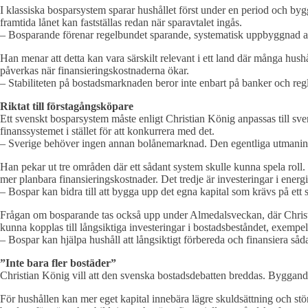
I klassiska bosparsystem sparar hushållet först under en period och bygge
framtida lånet kan fastställas redan när sparavtalet ingås.
– Bosparande förenar regelbundet sparande, systematisk uppbyggnad av 
Han menar att detta kan vara särskilt relevant i ett land där många h
påverkas när finansieringskostnaderna ökar.
– Stabiliteten på bostadsmarknaden beror inte enbart på banker och re
Riktat till förstagångsköpare
Ett svenskt bosparsystem måste enligt Christian König anpassas till svensk
finanssystemet i stället för att konkurrera med det.
– Sverige behöver ingen annan bolånemarknad. Den egentliga utmaninge
Han pekar ut tre områden där ett sådant system skulle kunna spela roll. 
mer planbara finansieringskostnader. Det tredje är investeringar i energ
– Bospar kan bidra till att bygga upp det egna kapital som krävs på ett 
Frågan om bosparande tas också upp under Almedalsveckan, där Christi
kunna kopplas till långsiktiga investeringar i bostadsbeståndet, exempe
– Bospar kan hjälpa hushåll att långsiktigt förbereda och finansiera såd
”Inte bara fler bostäder”
Christian König vill att den svenska bostadsdebatten breddas. Byggande,
För hushållen kan mer eget kapital innebära lägre skuldsättning och störr