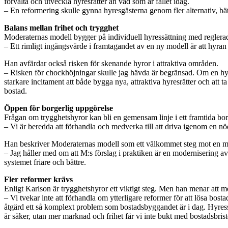
förvalta och utveckla hyresrätter än vad som är fallet idag.
– En reformering skulle gynna hyresgästerna genom fler alternativ, bät
Balans mellan frihet och trygghet
Moderaternas modell bygger på individuell hyressättning med reglera
– Ett rimligt ingångsvärde i framtagandet av en ny modell är att hyran
Han avfärdar också risken för skenande hyror i attraktiva områden.
– Risken för chockhöjningar skulle jag hävda är begränsad. Om en hyre
starkare incitament att både bygga nya, attraktiva hyresrätter och att 
bostad.
Öppen för borgerlig uppgörelse
Frågan om trygghetshyror kan bli en gemensam linje i ett framtida borge
– Vi är beredda att förhandla och medverka till att driva igenom en nö
Han beskriver Moderaternas modell som ett välkommet steg mot en mode
– Jag håller med om att M:s förslag i praktiken är en modernisering av h
systemet friare och bättre.
Fler reformer krävs
Enligt Karlson är trygghetshyror ett viktigt steg. Men han menar att 
– Vi tvekar inte att förhandla om ytterligare reformer för att lösa bos
åtgärd ett så komplext problem som bostadsbyggandet är i dag. Hyressät
är säker, utan mer marknad och frihet får vi inte bukt med bostadsbrist