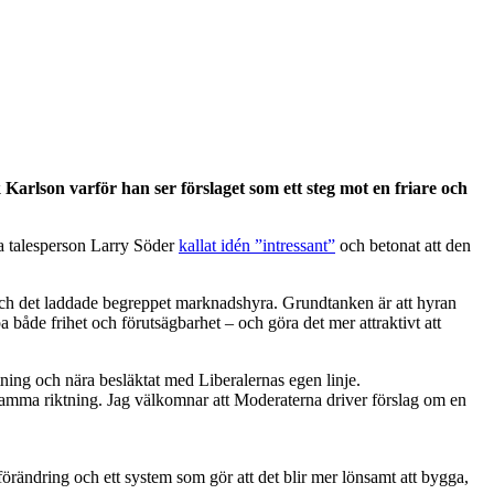
Karlson varför han ser förslaget som ett steg mot en friare och
ka talesperson Larry Söder
kallat idén ”intressant”
och betonat att den
ch det laddade begreppet marknadshyra. Grundtanken är att hyran
a både frihet och förutsägbarhet – och göra det mer attraktivt att
ktning och nära besläktat med Liberalernas egen linje.
 samma riktning. Jag välkomnar att Moderaterna driver förslag om en
en förändring och ett system som gör att det blir mer lönsamt att bygga,