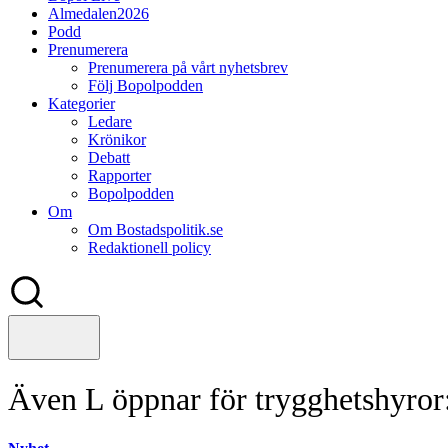
Almedalen2026
Podd
Prenumerera
Prenumerera på vårt nyhetsbrev
Följ Bopolpodden
Kategorier
Ledare
Krönikor
Debatt
Rapporter
Bopolpodden
Om
Om Bostadspolitik.se
Redaktionell policy
Även L öppnar för trygghetshyror: ”