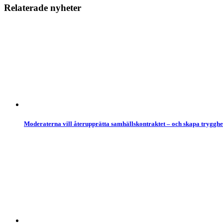
Relaterade nyheter
Moderaterna vill återupprätta samhällskontraktet – och skapa tryggh