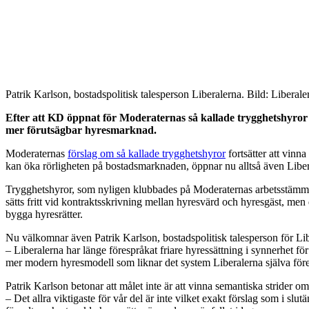
Patrik Karlson, bostadspolitisk talesperson Liberalerna. Bild: Liberale
Efter att KD öppnat för Moderaternas så kallade trygghetshyror g
mer förutsägbar hyresmarknad.
Moderaternas
förslag om så kallade trygghetshyror
fortsätter att vinn
kan öka rörligheten på bostadsmarknaden, öppnar nu alltså även Liberal
Trygghetshyror, som nyligen klubbades på Moderaternas arbetsstämm
sätts fritt vid kontraktsskrivning mellan hyresvärd och hyresgäst, men d
bygga hyresrätter.
Nu välkomnar även Patrik Karlson, bostadspolitisk talesperson för Liber
– Liberalerna har länge förespråkat friare hyressättning i synnerhet 
mer modern hyresmodell som liknar det system Liberalerna själva föresl
Patrik Karlson betonar att målet inte är att vinna semantiska strider om 
– Det allra viktigaste för vår del är inte vilket exakt förslag som i slu