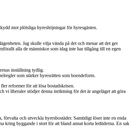
 skydd mot plötsliga hyreshöjningar för hyresgästen.
ägenheten. Jag skulle vilja vända på det och menar att det ger
förallt alla de människor som idag inte har tillgång till en egen
rnas inställning tydlig.
 spelregler som stärker hyresrätten som boendeform.
er reformer för att lösa bostadskrisen.
h vi liberaler stödjer denna inriktning för det är angeläget att göra
a, förvalta och utveckla hyresbostäder. Samtidigt löser inte en enda
a kring byggande i stort för att bland annat korta ledtiderna. En sak