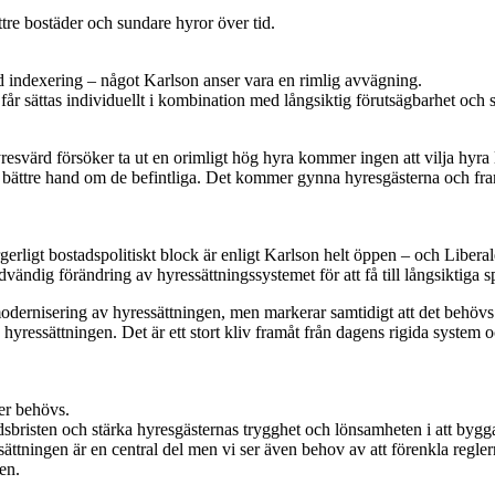
tre bostäder och sundare hyror över tid.
d indexering – något Karlson anser vara en rimlig avvägning.
 får sättas individuellt i kombination med långsiktig förutsägbarhet och
svärd försöker ta ut en orimligt hög hyra kommer ingen att vilja hyra l
ta bättre hand om de befintliga. Det kommer gynna hyresgästerna och fram
rligt bostadspolitiskt block är enligt Karlson helt öppen – och Liberale
dvändig förändring av hyressättningssystemet för att få till långsiktiga
rnisering av hyressättningen, men markerar samtidigt att det behövs fl
yressättningen. Det är ett stort kliv framåt från dagens rigida system oc
mer behövs.
tadsbristen och stärka hyresgästernas trygghet och lönsamheten i att bygg
tningen är en central del men vi ser även behov av att förenkla reglern
en.