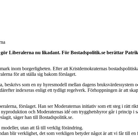
rna
ör Liberalerna nu likadant. För Bostadspolitik.se berättar Patrik 
a mark inom borgerligheten. Efter att Kristdemokraternas bostadspolitis
erna för att ställa sig bakom förslaget.
a, beskrivs som en ny hyresmodell mellan dagens bruksvärdessystem o
ärefter indexeras enligt ett tydligt regelverk. Förhoppningen är att skap
alerna, förslaget. Han ser Moderaternas initiativ som ett steg i rätt ri
för nyproduktion och Moderaternas idé om trygghetshyror går i princip i
agit, säger han till Bostadspolitik.se.
modeller, utan att få till verklig förändring.
tändan blir verklighet, det som verkligen betyder något är att vi får till 