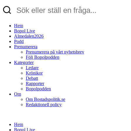
Hem
Bopol Live
Almedalen2026
Podd
Prenumerera
Prenumerera på vårt nyhetsbrev
Följ Bopolpodden
Kategorier
Ledare
Krönikor
Debatt
Rapporter
Bopolpodden
Om
Om Bostadspolitik.se
Redaktionell policy
Hem
Bopol Live