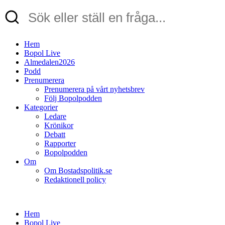
Hem
Bopol Live
Almedalen2026
Podd
Prenumerera
Prenumerera på vårt nyhetsbrev
Följ Bopolpodden
Kategorier
Ledare
Krönikor
Debatt
Rapporter
Bopolpodden
Om
Om Bostadspolitik.se
Redaktionell policy
Hem
Bopol Live