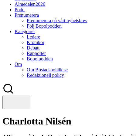
Almedalen2026
Podd
Prenumerera
Prenumerera på vårt nyhetsbrev
Följ Bopolpodden
Kategorier
Ledare
Krönikor
Debatt
Rapporter
Bopolpodden
Om
Om Bostadspolitik.se
Redaktionell policy
Charlotta Nilsén