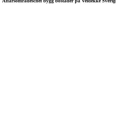
Affärsområdeschef bygg bostäder på Veidekke Sverig