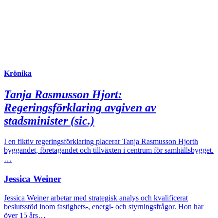
Krönika
Tanja Rasmusson Hjort:
Regeringsförklaring avgiven av
stadsminister (sic.)
I en fiktiv regeringsförklaring placerar Tanja Rasmusson Hjorth
byggandet, företagandet och tillväxten i centrum för samhällsbygget.
…
Jessica Weiner
Jessica Weiner arbetar med strategisk analys och kvalificerat
beslutsstöd inom fastighets-, energi- och styrningsfrågor. Hon har
över 15 års…