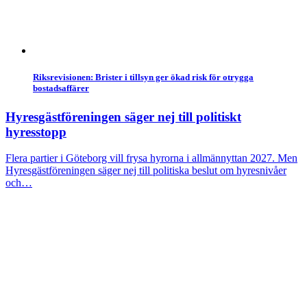
Riksrevisionen: Brister i tillsyn ger ökad risk för otrygga
bostadsaffärer
Hyresgästföreningen säger nej till politiskt
hyresstopp
Flera partier i Göteborg vill frysa hyrorna i allmännyttan 2027. Men
Hyresgästföreningen säger nej till politiska beslut om hyresnivåer
och…