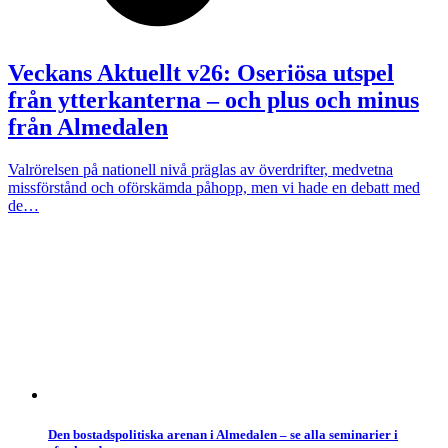
Veckans Aktuellt v26: Oseriösa utspel
från ytterkanterna – och plus och minus
från Almedalen
Valrörelsen på nationell nivå präglas av överdrifter, medvetna
missförstånd och oförskämda påhopp, men vi hade en debatt med
de…
Den bostadspolitiska arenan i Almedalen – se alla seminarier i