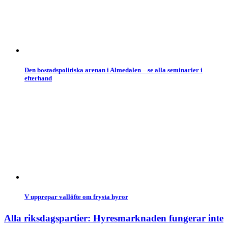
Den bostadspolitiska arenan i Almedalen – se alla seminarier i
efterhand
V upprepar vallöfte om frysta hyror
Alla riksdagspartier: Hyresmarknaden fungerar inte