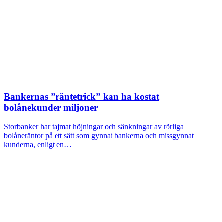
Bankernas ”räntetrick” kan ha kostat
bolånekunder miljoner
Storbanker har tajmat höjningar och sänkningar av rörliga
bolåneräntor på ett sätt som gynnat bankerna och missgynnat
kunderna, enligt en…