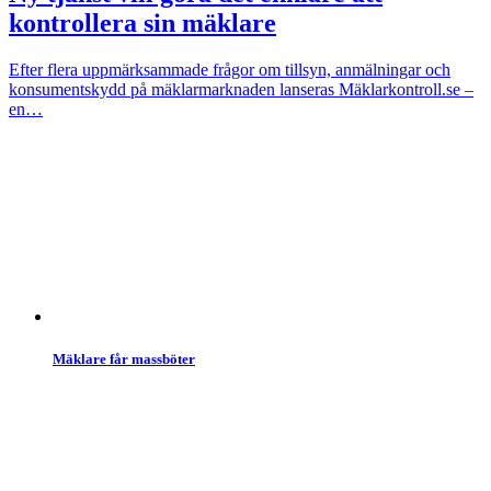
kontrollera sin mäklare
Efter flera uppmärksammade frågor om tillsyn, anmälningar och
konsumentskydd på mäklarmarknaden lanseras Mäklarkontroll.se –
en…
Mäklare får massböter