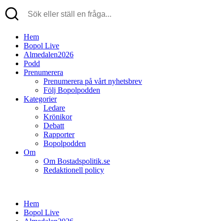
Hem
Bopol Live
Almedalen2026
Podd
Prenumerera
Prenumerera på vårt nyhetsbrev
Följ Bopolpodden
Kategorier
Ledare
Krönikor
Debatt
Rapporter
Bopolpodden
Om
Om Bostadspolitik.se
Redaktionell policy
Hem
Bopol Live