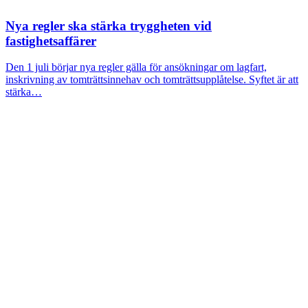
Nya regler ska stärka tryggheten vid
fastighetsaffärer
Den 1 juli börjar nya regler gälla för ansökningar om lagfart,
inskrivning av tomträttsinnehav och tomträttsupplåtelse. Syftet är att
stärka…