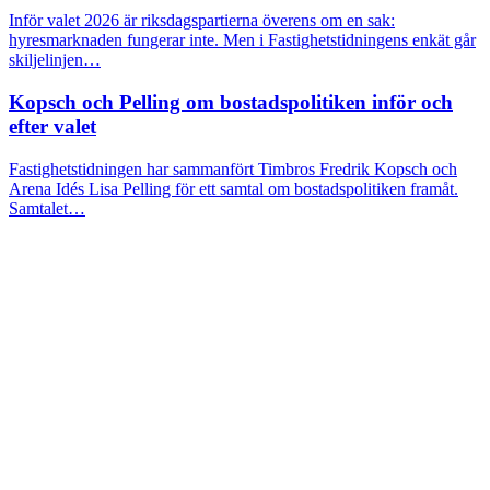
Inför valet 2026 är riksdagspartierna överens om en sak:
hyresmarknaden fungerar inte. Men i Fastighetstidningens enkät går
skiljelinjen…
Kopsch och Pelling om bostadspolitiken inför och
efter valet
Fastighetstidningen har sammanfört Timbros Fredrik Kopsch och
Arena Idés Lisa Pelling för ett samtal om bostadspolitiken framåt.
Samtalet…