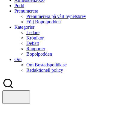
Almedalen2026
Podd
Prenumerera
Prenumerera på vårt nyhetsbrev
Följ Bopolpodden
Kategorier
Ledare
Krönikor
Debatt
Rapporter
Bopolpodden
Om
Om Bostadspolitik.se
Redaktionell policy