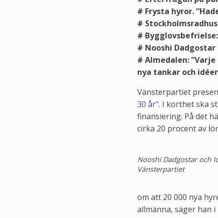
# Frysta hyror. ”Had
# Stockholmsradhus: 
# Bygglovsbefrielse:
# Nooshi Dadgostar
# Almedalen: ”Varje 
nya tankar och idéer
Vänsterpartiet presen
30 år"
. I korthet ska 
finansiering. På det h
cirka 20 procent av lö
Nooshi Dadgostar och Id
Vänsterpartiet
om att 20 000 nya hyres
allmänna, säger han i