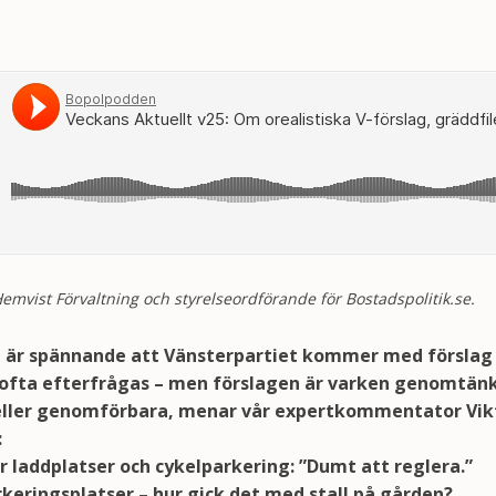
: Om orealistiska V-förslag, gräddfiler, efterfrågan på stall – och Almedalen
Hemvist Förvaltning och styrelseordförande för Bostadspolitik.se.
 är spännande att Vänsterpartiet kommer med förslag 
 ofta efterfrågas – men förslagen är varken genomtän
ller genomförbara, menar vår expertkommentator Vik
:
r laddplatser och cykelparkering: ”Dumt att reglera.”
keringsplatser – hur gick det med stall på gården?