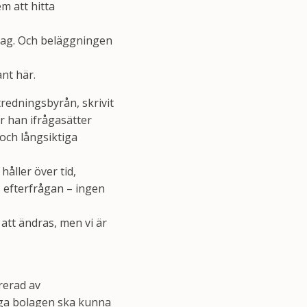
em att hitta
 dag. Och beläggningen
nt här.
tredningsbyrån, skrivit
r han ifrågasätter
och långsiktiga
håller över tid,
s efterfrågan – ingen
att ändras, men vi är
rerad av
iga bolagen ska kunna