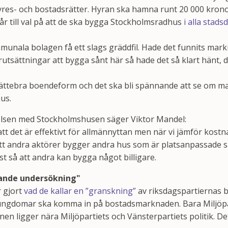
res- och bostadsrätter. Hyran ska hamna runt 20 000 kron
r till val på att de ska bygga Stockholmsradhus
i alla stads
munala bolagen få ett slags gräddfil. Hade det funnits ma
utsättningar att bygga sånt här så hade det så klart hänt,
jättebra boendeform och det ska bli spännande att se om man
us.
relsen med Stockholmshusen säger Viktor Mandel:
tt det är effektivt för allmännyttan men när vi jämför kost
t andra aktörer bygger andra hus som är platsanpassade så
ast så att andra kan bygga något billigare.
dande undersökning"
 gjort
vad de kallar en ”granskning”
av riksdagspartiernas b
 ungdomar ska komma in på bostadsmarknaden. Bara Miljöpa
en ligger nära Miljöpartiets och Vänsterpartiets politik. Det