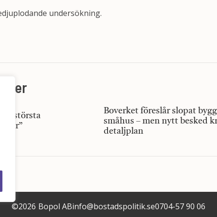
ttedjuplodande undersökning.
heter
Boverket föreslår slopat bygg
år ”största
småhus – men nytt besked kr
30 år”
detaljplan
©
2026
Bopol AB
info@bostadspolitik.se
0704-57 90 06