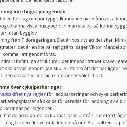
a problem. Då leder det snabbt fel.
r nog inte högst på agendan
 med förslag
om hur typgodkännande av småhus ska kunn
typgodkänna vissa hustyper och man ska också kunna bygga
ter, utan bygglov.
lning från Tidöregeringen. Det är positivt att det sker. Min k
tmeter, det är en lite väl tajt gräns, säger Viktor Mandel so
är kommer att genomföras.
ndrar i befintliga strukturer, det innebär att det kräver gan
 ska drivas igenom. Jag skulle inte tro att det här ligger 
igen oavsett vilken sida som vinner valet i höst.
mma över cykelparkeringar
nadsskiftet nya regler
för laddparkeringar och cykelparkeri
rkeringsplatser så ska de förberedas för laddning av elbil.
parkeringar per lägenhet.
de här delarna borde ha kunnat lösas utifrån hur efterfrågan s
r. I dag förbereder vi för laddning på ungefär hälften av pa