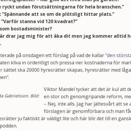
e ryckt undan förutsättningarna för hela branschen.”
”Spännande att se om de plötsligt hittar plats.”
 ”Varför stanna vid 120 kvadrat?”
 som bostadsminister?
år drar jag mig för att åka dit men jag kommer alltid 
.
terade på onsdagen ett förslag på vad de kallar
"den störs
staten kliva in ordentligt och pressa ner kostnaderna för ma
är sättet ska 20000 hyresrätter skapas, hyresrätter med låga 
nen".
Viktor Mandel tycker att det är kul att
a Gabrielsson. Bild:
en stor och genomgripande reform, men 
– Nej, inte alls. Jag har jättesvårt att se
förslagen är genomförbara och man få
rätter ju faktiskt är väldigt lite och här blir det till en ga
 podden.