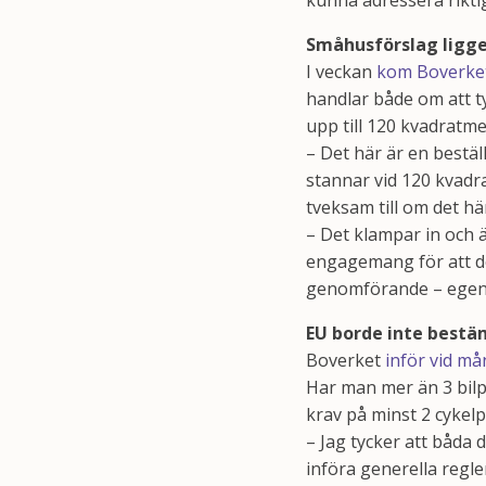
kunna adressera riktig
Småhusförslag ligge
I veckan
kom Boverket
handlar både om att 
upp till 120 kvadratme
– Det här är en bestäl
stannar vid 120 kvadra
tveksam till om det h
– Det klampar in och ä
engagemang för att det
genomförande – egentl
EU borde inte bestä
Boverket
inför vid må
Har man mer än 3 bilpa
krav på minst 2 cykel
– Jag tycker att båda 
införa generella regle