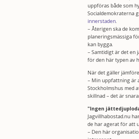
uppföras både som hy
Socialdemokraterna gå
innerstaden
.
– Återigen ska de kom
planeringsmässiga för
kan bygga.
– Samtidigt är det en 
för den här typen av h
När det gäller jämfö
– Min uppfattning är a
Stockholmshus med at
skillnad – det är snar
"Ingen jättedjuplo
Jagvillhabostad.nu har
de har agerat för att
– Den här organisation