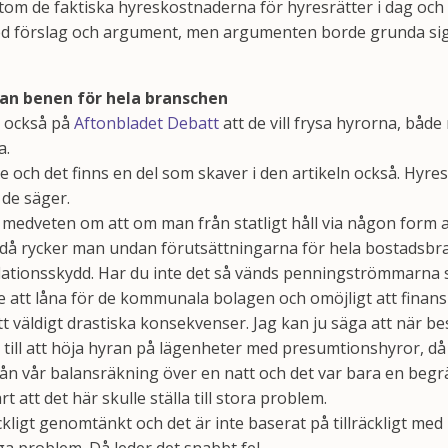
tom de faktiska hyreskostnaderna för hyresrätter i dag och 
d förslag och argument, men argumenten borde grunda sig 
dan benen för hela branschen
r också på
Aftonbladet Debatt
att de vill frysa hyrorna, både 
a.
ne och det finns en del som skaver i den artikeln också. Hyr
 de säger.
 medveten om att om man från statligt håll via någon form a
 då rycker man undan förutsättningarna för hela bostadsbr
inflationsskydd. Har du inte det så vänds penningströmmarna 
are att låna för de kommunala bolagen och omöjligt att finansi
t väldigt drastiska konsekvenser. Jag kan ju säga att när bes
till att höja hyran på lägenheter med presumtionshyror, då
rån vår balansräkning över en natt och det var bara en begrä
rt att det här skulle ställa till stora problem.
räckligt genomtänkt och det är inte baserat på tillräckligt me