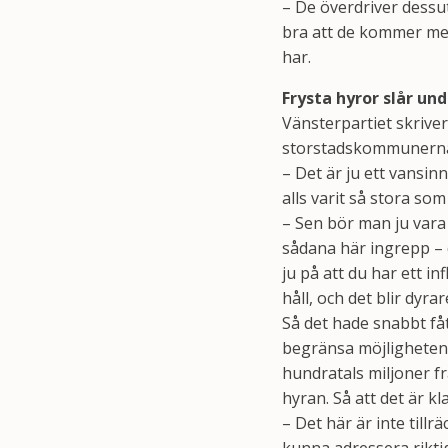
– De överdriver dessu
bra att de kommer me
har.
Frysta hyror slår un
Vänsterpartiet skrive
storstadskommunern
– Det är ju ett vansin
alls varit så stora som
– Sen bör man ju vara
sådana här ingrepp –
ju på att du har ett 
håll, och det blir dyr
Så det hade snabbt fåt
begränsa möjligheten 
hundratals miljoner f
hyran. Så att det är kla
– Det här är inte till