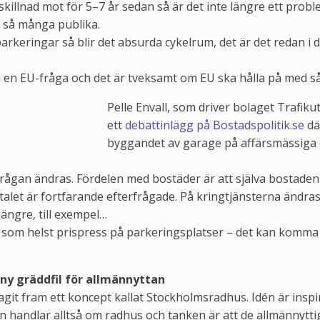
 skillnad mot för 5–7 år sedan så är det inte längre ett probl
s så många publika.
parkeringar så blir det absurda cykelrum, det är det redan i
n en EU-fråga och det är tveksamt om EU ska hålla på med så
Pelle Envall, som driver bolaget Trafiku
ett
debattinlägg på Bostadspolitik.se
dä
byggandet av garage på affärsmässiga 
rfrågan ändras. Fördelen med bostäder är att själva bostaden 
talet är fortfarande efterfrågade. På kringtjänsterna ändra
 längre, till exempel…
en som helst prispress på parkeringsplatser – det kan komma 
ny gräddfil för allmännyttan
agit fram ett koncept kallat Stockholmsradhus. Idén är inspi
 handlar alltså om radhus och tanken är att de allmännytt