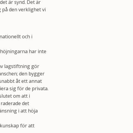
det är synd. Det är
på den verklighet vi
nationellt och i
eshöjningarna har inte
v lagstiftning gör
anschen; den bygger
snabbt åt ett annat
era sig för de privata.
lutet om att i
 raderade det
nsning i att höja
d kunskap för att