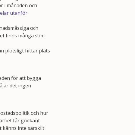
or i månaden och
delar utanför
rknadsmässiga och
 det finns många som
 plötsligt hittar plats
naden för att bygga
 är det ingen
ostadspolitik och hur
rtiet får godkänt.
 känns inte särskilt