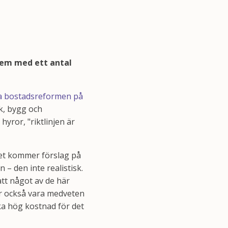
hem med ett antal
ta bostadsreformen på
rk, bygg och
hyror, "riktlinjen är
 det kommer förslag på
– den inte realistisk.
 att något av de här
r också vara medveten
nska hög kostnad för det