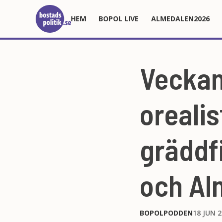
HEM
BOPOL LIVE
ALMEDALEN2026
Veckan
orealis
gräddfi
och Al
BOPOLPODDEN
18 JUN 