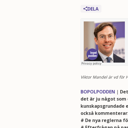
DELA
Bopolpodden
·
Veckans Aktuellt v25
Viktor Mandel är vd för 
BOPOLPODDEN
|
Det
det är ju något som
kunskapsgrundade e
också kommenterar
# De nya reglerna fö
# Efterfrågan på par