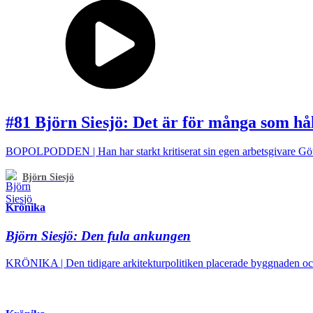
#81 Björn Siesjö: Det är för många som hål
BOPOLPODDEN | Han har starkt kritiserat sin egen arbetsgivare Göte
Björn Siesjö
Krönika
Björn Siesjö:
Den fula ankungen
KRÖNIKA | Den tidigare arkitekturpolitiken placerade byggnaden och 