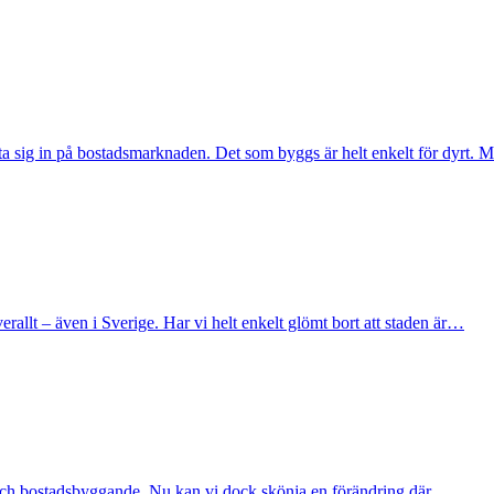
 sig in på bostadsmarknaden. Det som byggs är helt enkelt för dyrt.
rallt – även i Sverige. Har vi helt enkelt glömt bort att staden är…
r och bostadsbyggande. Nu kan vi dock skönja en förändring där…