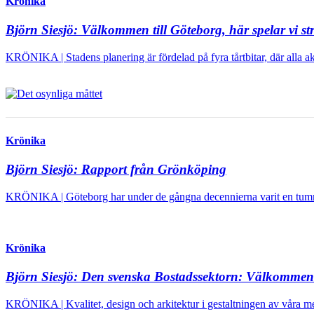
Krönika
Björn Siesjö:
Välkommen till Göteborg, här spelar vi str
KRÖNIKA | Stadens planering är fördelad på fyra tårtbitar, där alla akt
Krönika
Björn Siesjö:
Rapport från Grönköping
KRÖNIKA | Göteborg har under de gångna decennierna varit en tummel
Krönika
Björn Siesjö:
Den svenska Bostadssektorn: Välkommen t
KRÖNIKA | Kvalitet, design och arkitektur i gestaltningen av våra me