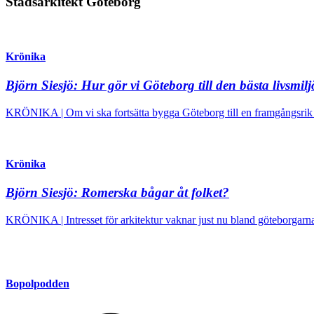
Stadsarkitekt Göteborg
Krönika
Björn Siesjö:
Hur gör vi Göteborg till den bästa livsmil
KRÖNIKA | Om vi ska fortsätta bygga Göteborg till en framgångsrik 
Krönika
Björn Siesjö:
Romerska bågar åt folket?
KRÖNIKA | Intresset för arkitektur vaknar just nu bland göteborgarna
Bopolpodden