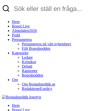
Hem
Bopol Live
Almedalen2026
Podd
Prenumerera
Prenumerera på vårt nyhetsbrev
Följ Bopolpodden
Kategorier
Ledare
Krönikor
Debatt
Rapporter
Bopolpodden
Om
Om Bostadspolitik.se
Redaktionell policy
Hem
Bopol Live