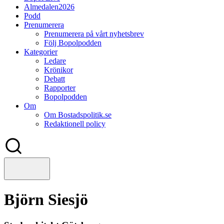
Almedalen2026
Podd
Prenumerera
Prenumerera på vårt nyhetsbrev
Följ Bopolpodden
Kategorier
Ledare
Krönikor
Debatt
Rapporter
Bopolpodden
Om
Om Bostadspolitik.se
Redaktionell policy
Björn Siesjö