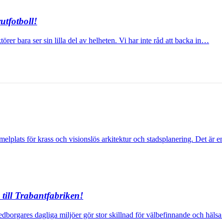
utfotboll!
örer bara ser sin lilla del av helheten. Vi har inte råd att backa in…
plats för krass och visionslös arkitektur och stadsplanering. Det är
ill Trabantfabriken!
dborgares dagliga miljöer gör stor skillnad för välbefinnande och häls