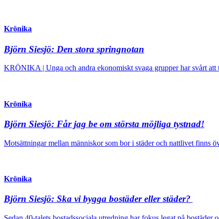
Krönika
Björn Siesjö:
Den stora springnotan
KRÖNIKA | Unga och andra ekonomiskt svaga grupper har svårt att ta
Krönika
Björn Siesjö:
Får jag be om största möjliga tystnad!
Motsättningar mellan människor som bor i städer och nattlivet finns öve
Krönika
Björn Siesjö:
Ska vi bygga bostäder eller städer?
Sedan 40-talets bostadssociala utredning har fokus legat på bostäde