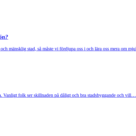
jön?
och mänsklig stad, så måste vi fördjupa oss i och lära oss mera om m
. Vanligt folk ser skillnaden på dåligt och bra stadsbyggande och vill…