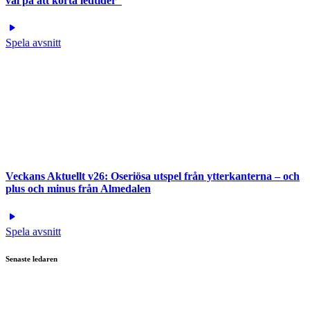
val på att korta ledtider”
Spela avsnitt
Veckans Aktuellt v26: Oseriösa utspel från ytterkanterna – och
plus och minus från Almedalen
Spela avsnitt
Senaste ledaren