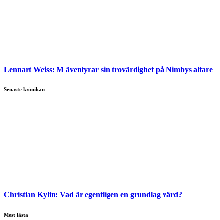
Lennart Weiss:
M äventyrar sin trovärdighet på Nimbys altare
Senaste krönikan
Christian Kylin:
Vad är egentligen en grundlag värd?
Mest lästa