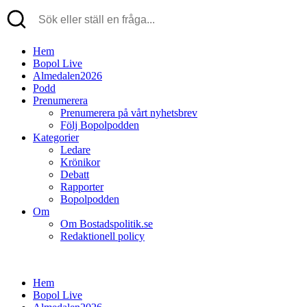
Hem
Bopol Live
Almedalen2026
Podd
Prenumerera
Prenumerera på vårt nyhetsbrev
Följ Bopolpodden
Kategorier
Ledare
Krönikor
Debatt
Rapporter
Bopolpodden
Om
Om Bostadspolitik.se
Redaktionell policy
Hem
Bopol Live