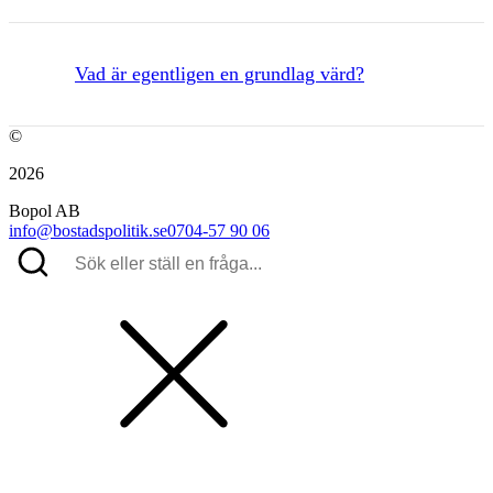
Vad är egentligen en grundlag värd?
©
2026
Bopol AB
info@bostadspolitik.se
0704-57 90 06