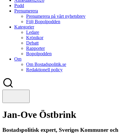
Almedalen2026
Podd
Prenumerera
Prenumerera på vårt nyhetsbrev
Följ Bopolpodden
Kategorier
Ledare
Krönikor
Debatt
Rapporter
Bopolpodden
Om
Om Bostadspolitik.se
Redaktionell policy
Jan-Ove Östbrink
Bostadspolitisk expert, Sveriges Kommuner och