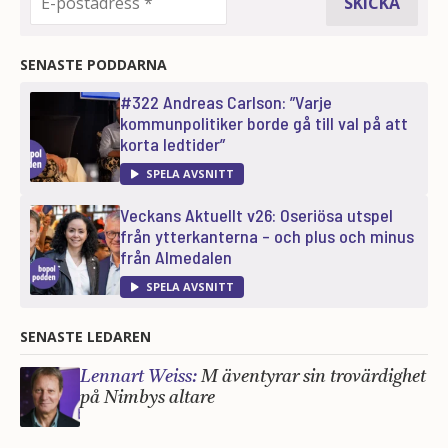
SENASTE PODDARNA
#322 Andreas Carlson: ”Varje
kommunpolitiker borde gå till val på att
korta ledtider”
SPELA AVSNITT
Veckans Aktuellt v26: Oseriösa utspel
från ytterkanterna – och plus och minus
från Almedalen
SPELA AVSNITT
SENASTE LEDAREN
Lennart Weiss:
M äventyrar sin trovärdighet
på Nimbys altare