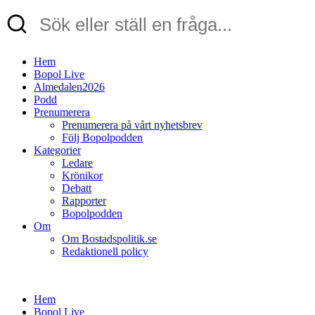
Hem
Bopol Live
Almedalen2026
Podd
Prenumerera
Prenumerera på vårt nyhetsbrev
Följ Bopolpodden
Kategorier
Ledare
Krönikor
Debatt
Rapporter
Bopolpodden
Om
Om Bostadspolitik.se
Redaktionell policy
Hem
Bopol Live