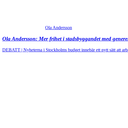
Ola Andersson
Ola Andersson:
Mer frihet i stadsbyggandet med generel
DEBATT | Nyheterna i Stockholms budget innebär ett nytt sätt att ar