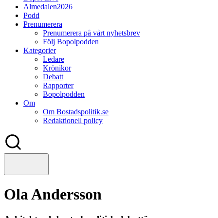
Almedalen2026
Podd
Prenumerera
Prenumerera på vårt nyhetsbrev
Följ Bopolpodden
Kategorier
Ledare
Krönikor
Debatt
Rapporter
Bopolpodden
Om
Om Bostadspolitik.se
Redaktionell policy
Ola Andersson